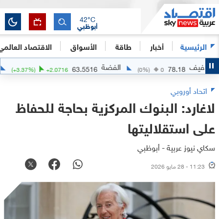
42
°C
أبوظبي
الرئيسية
أخبار
طاقة
الأسواق
الاقتصاد العالمي
ف
الفضة
الذهب
63.5516
78.18
(
+
3.37
%)
+
2.0716
(
0
%)
0
اتحاد أوروبي
لاغارد: البنوك المركزية بحاجة للحفاظ
على استقلاليتها
سكاي نيوز عربية - أبوظبي
11:23 - 28 مايو 2026