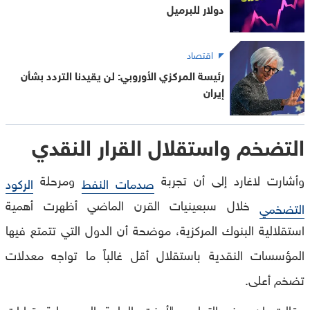
دولار للبرميل
اقتصاد
رئيسة المركزي الأوروبي: لن يقيدنا التردد بشأن
إيران
التضخم واستقلال القرار النقدي
وأشارت لاغارد إلى أن تجربة
ومرحلة
صدمات النفط
الركود
خلال سبعينيات القرن الماضي أظهرت أهمية
التضخمي
استقلالية البنوك المركزية، موضحة أن الدول التي تتمتع فيها
المؤسسات النقدية باستقلال أقل غالباً ما تواجه معدلات
تضخم أعلى.
وقالت إن هذه التجارب "أبرزت الحاجة إلى حماية قرارات