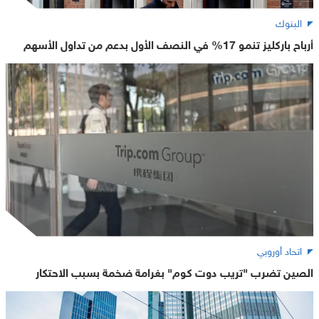
البنوك
أرباح باركليز تنمو 17% في النصف الأول بدعم من تداول الأسهم
اتحاد أوروبي
الصين تضرب "تريب دوت كوم" بغرامة ضخمة بسبب الاحتكار