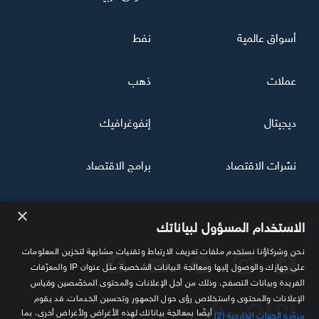
أسواق عالمية
نفط
عملات
ذهب
ديجيتال
إنفوغرافيك
نشرات الاقتصاد
برامج الاقتصاد
×
تابعنا
الاستخدام المسؤول لبياناتك
نحن وشركاؤنا نستخدم ملفات تعريف الارتباط وتقنيات مشابهة لتخزين المعلومات
على جهازك والوصول إليها ومعالجة البيانات الشخصية مثل عنوان IP والمعرّفات
الفريدة وبيانات التصفح، وذلك من أجل الإعلانات والمحتوى المخصّصين وقياس
الإعلانات والمحتوى واستخلاص رؤى حول الجمهور وتحسين الخدمات. قد يقوم
أيضًا بمعالجة بياناتك لهذه الأغراض ولأغراض أخرى، بما
مزوّدو الجهات الخارجية (2)