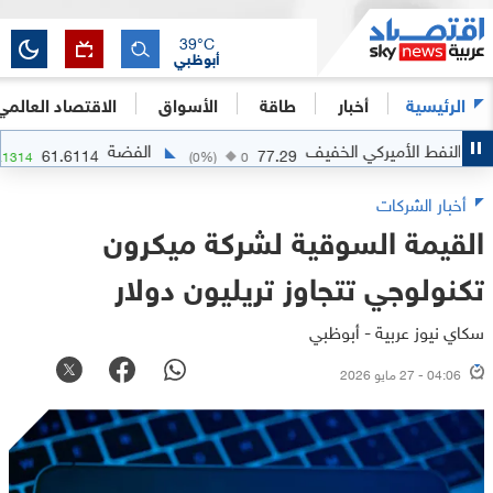
39
°C
أبوظبي
الرئيسية
أخبار
طاقة
الأسواق
الاقتصاد العالمي
نفط الأميركي الخفيف
الفضة
61.6114
77.29
)
+
0.1314
(
0
%)
0
أخبار الشركات
القيمة السوقية لشركة ميكرون
تكنولوجي تتجاوز تريليون دولار
سكاي نيوز عربية - أبوظبي
04:06 - 27 مايو 2026