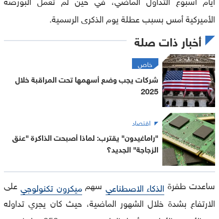
أيام أسبوع التداول الماضي، في حين لم تعمل البورصة
الأميركية أمس بسبب عطلة يوم الذكرى الرسمية.
أخبار ذات صلة
خاص
شركات يجب وضع أسهمها تحت المراقبة خلال
2025
اقتصاد
"راماغيدون" يقترب: لماذا أصبحت الذاكرة "عنق
الزجاجة" الجديد؟
ساعدت طفرة
سهم
على
الذكاء الاصطناعي
ميكرون تكنولوجي
الارتفاع بشدة خلال الشهور الماضية، حيث كان يجري تداوله