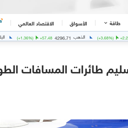
طاقة
الأسواق
الاقتصاد العالمي
الذهب
البلاديوم
1
4296.71
(
+
1.36
%)
+
57.48
(
+
3.68
%
ليم طائرات المسافات الطويل