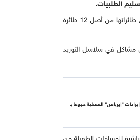
سليم الطلبيات.
كانتاس إيروايز لن تتسلم أولى طائراتها من أصل 12 طائرة
عزت أيرباص التأخير إلى مشاكل في سلاسل التوريد
ورو إيرادات "إيرباص" الفصلية هبوط بـ
باشرة للمسافات الطويلة من