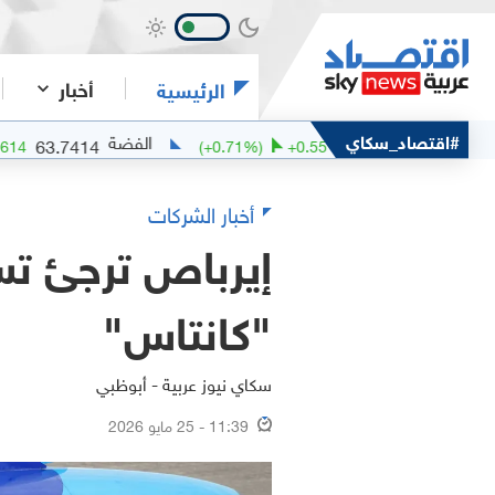
أخبار
الرئيسية
الخفيف
#اقتصاد_سكاي
الفضة
63.7414
77.84
)
+
2.2614
(
+
0.71
%)
+
0.55
أخبار الشركات
إيرباص ترجئ تس
"كانتاس"
سكاي نيوز عربية - أبوظبي
11:39 - 25 مايو 2026