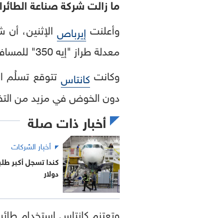
ما زالت شركة صناعة الطائر
وأعلنت
الإثنين، أن 
إيرباص
معدلة طراز "إيه 350" للمسافات الطويلة للغاية، حتى أبريل 2027.
وكانت
كانتاس
دون الخوض في مزيد من التف
أخبار ذات صلة
أخبار الشركات
دولار
وتعتزم كانتاس استخدام طائر