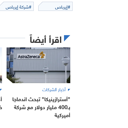
#إيرباص
#شركة إيرباص
اقرأ أيضاً
أخبار الشركات
"أسترازينيكا" تبحث اندماجا
أ
بـ400 مليار دولار مع شركة
خ
أميركية