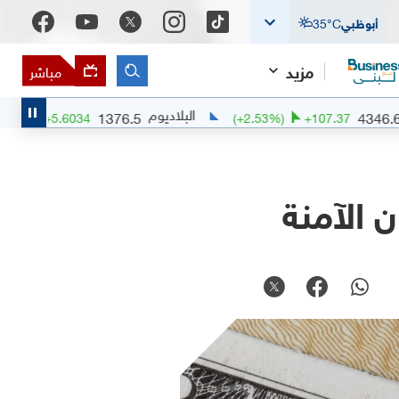
أبوظبي
°C
35
مزيد
مباشر
البلاديوم
البل
1376.5
(
+
0.41
%)
+
5.6034
(
+
2.53
%)
+
1