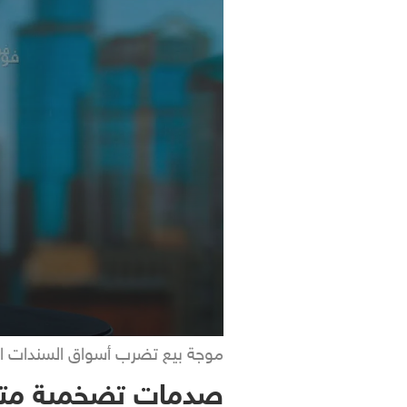
موجة بيع تضرب أسواق السندات الع
صدمات تضخمية متل