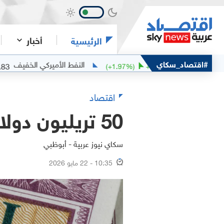
أخبار
الرئيسية
#اقتصاد_سكاي
النفط الأميركي الخفيف
76.83
81
)
-0.46
(
+
1.97
%)
+
1.57
اقتصاد
50 تريليون دولار.. حرب إيران تهز سوق الديون الآمنة
سكاي نيوز عربية - أبوظبي
10:35 - 22 مايو 2026