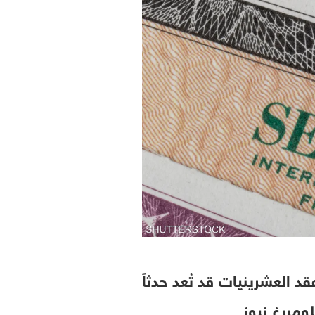
 العشرينيات قد تُعد حدثاً
لومبرغ نيوز.