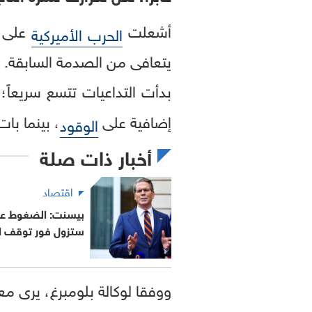
أشعلت
على إ
الحرب الأميركية
يتعافى من الصدمة السابقة. ف
بدأت التداعيات تتسع سريعاً؛
إضافية على
، بينما با
الوقود
أخبار ذات صلة
اقتصاد
بيسنت: الضغوط عل
ستزول فور توقف ا
ووفقا لوكالة بلومبرغ، يرى مع