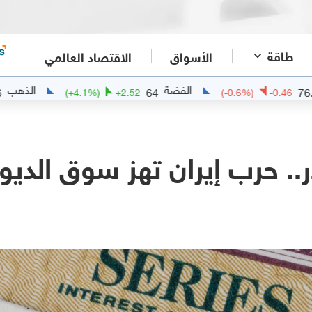
طاقة
الأسواق
الاقتصاد العالمي
الفضة
الذهب
4346.6
64
07.37
(
+
4.1
%)
+
2.52
(
-0.6
%