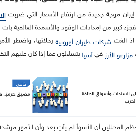
يران موجة جديدة من ارتفاع الأسعار التي ضربت
الا
جزء كبير من إمدادات الوقود والأسمدة العالمية بات ع
 إذ ألغت
شركات طيران أوروبية
ت
في
يتساءلون عما إذا كان عليهم التخ
مزارعو الأرز
آسيا
خاص
ى السندات وأسواق الطاقة
مضيق هرمز.. فاتورة الـ52 
لحرب
ظم المحللين أن الأسوأ لم يأتِ بعد وأن الأمور مرشح