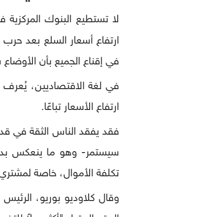
لا تستطيع البنوك المركزية ف
ارتفاع أسعار السلع بعد حرب ر
في إقناع الجميع بأن الأوضاع س
في لغة الاقتصاديين، يُعرف 
ارتفاع الأسعار تباعًا.
فقد يفقد الناس الثقة في قد
سيستمر- وهو ما ينعكس بدو
تكلفة الأموال، خاصة لمشتري ا
وقال كلاوديو بوريو، الرئيس ا
العقد المقبل "أكثر ميلاً للت