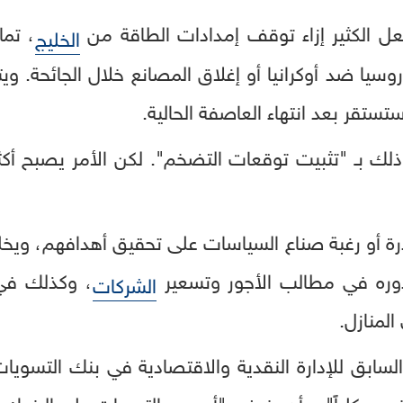
عل الكثير إزاء توقف إمدادات الطاقة من
، تما
الخليج
وسيا ضد أوكرانيا أو إغلاق المصانع خلال الجائحة. ويت
تستقر بعد انتهاء العاصفة الحالية.
ذلك بـ "تثبيت توقعات التضخم". لكن الأمر يصبح أك
رة أو رغبة صناع السياسات على تحقيق أهدافهم، ويخل
ره في مطالب الأجور وتسعير
، وكذلك في 
الشركات
لمنازل.
لسابق للإدارة النقدية والاقتصادية في بنك التسويات
ضخم هيكلياً"، وأن يفرض "أصعب التحديات على البنوك ا