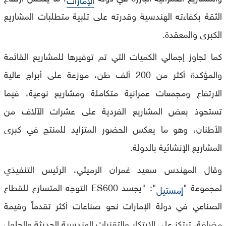
الثقة بكفاءته الهندسية وقدرته على تلبية متطلبات المشاريع
الكبرى والمعقدة.
كما تجاوز إجمالي الكميات التي تم توفيرها للمشاريع القائمة
والمؤكدة أكثر من 200 ألف طن، موزعة على أبراج عالية
الارتفاع ومجمعات عمرانية متكاملة ومشاريع نوعية، فيما
تستحوذ بعض المشاريع الفردية على عشرات الآلاف من
الأطنان، وهو ما يعكس الحضور المتزايد للمنتج في كبرى
المشاريع الإنشائية بالدولة.
وقال المهندس سعيد غمران الرميثي، الرئيس التنفيذي
لمجموعة "
": "يجسد ES600 التوجه المتسارع للقطاع
إمستيل
الصناعي في دولة الإمارات نحو صناعات أكثر تقدماً وقيمة
مضافة، ترتكز على الابتكار والتقنيات الهندسية الحديثة والحلول