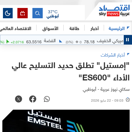
37
°C
أبوظبي
الرئيسية
أخبار
طاقة
الأسواق
الاقتصاد العالمي
كي الخفيف
الفضة
63.5516
78.18
(
+
3.37
%)
+
2.0716
(
0
%)
0
أخبار الشركات
"إمستيل" تطلق حديد التسليح عالي
الأداء "ES600"
سكاي نيوز عربية - أبوظبي
09:03 - 22 مايو 2026