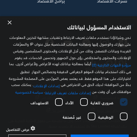
×
تابعنا
الاستخدام المسؤول لبياناتك
نحن وشركاؤنا نستخدم ملفات تعريف الارتباط وتقنيات مشابهة لتخزين المعلومات
على جهازك والوصول إليها ومعالجة البيانات الشخصية مثل عنوان IP والمعرّفات
الفريدة وبيانات التصفح، وذلك من أجل الإعلانات والمحتوى المخصّصين وقياس
الإعلانات والمحتوى واستخلاص رؤى حول الجمهور وتحسين الخدمات. قد يقوم
أيضًا بمعالجة بياناتك لهذه الأغراض ولأغراض أخرى، بما
مزوّدو الجهات الخارجية (2)
في ذلك استخدام بيانات الموقع الجغرافي الدقيقة وخصائص الجهاز. تنطبق
اختياراتك على هذا الموقع فقط. قد يعتمد بعض المورّدين على المصلحة المشروعة
مصدرك الموثوق للمعلومة الاقتصادية
بدلاً من الموافقة؛ لديك الحق في الاعتراض في
. يمكنك سحب
إعدادات الإعلانات
موافقتك في أي وقت من
.
سياسة الخصوصية
إعدادات ملفات تعريف الارتباط
سياسة الخصوصية
الشروط والأحكام
ضروري للغاية
الأداء
الاستهداف
حول سكاي نيوز عربية
اتصل بنا
الوظيفية
غير مُصنفة
كافة العلامات التجارية الخاصة بـ SKY وكل ما تتضمنه من حقوق الملكية الفكرية هي
ملك لشركة Sky Limited ولا تستخدم إلا بتصريح مسبق
عرض التفاصيل