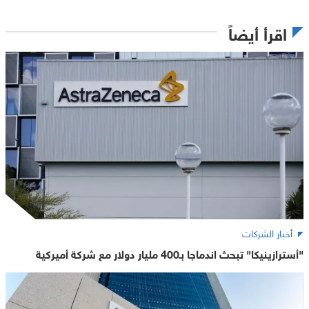
اقرأ أيضاً
أخبار الشركات
"أسترازينيكا" تبحث اندماجا بـ400 مليار دولار مع شركة أميركية