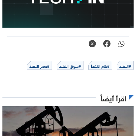
#النفط
#خام النفط
#سوق النفط
#سعر النفط
اقرأ أيضاً