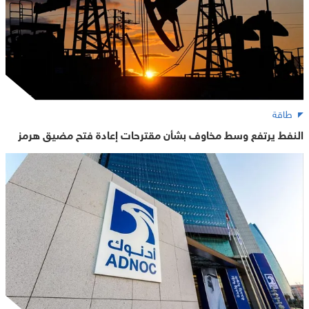
طاقة
النفط يرتفع وسط مخاوف بشأن مقترحات إعادة فتح مضيق هرمز