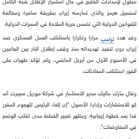
مطول لإمدادات الخليج في حال استمرار الإغلاق شبه الكامل
لمضيق هرمز والذي تمارسه إيران بطريقة سافرة ومخالفة
للقوانين الدولية التي تضمن حرية الملاحة في الممرات الدولية.
وقد هدد
مرارا وتكرارا باستئناف العمل العسكري ضد
ترامب
إيران دون تنفيذ تهديداته منذ وقف إطلاق النار بين الجانبين
في الأسبوع الأول من أبريل الماضي، ولم تؤكد طهران على
الفور استئناف المحادثات.
وقال مارك ماليك مدير الاستثمار في شركة موريل سيبرت أند
كو للاستشارات وإدارة الأصول "إن إلغاء الرئيس للهجوم المقرر
غدا يعد خطوة إيجابية. ويظهر تغيير الخطط مدى تقلب الوضع
في المفاوضات".