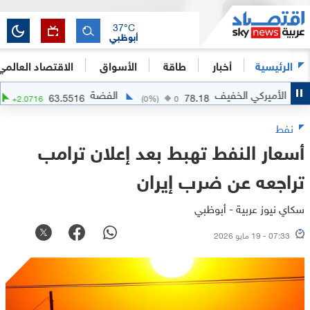
37
°C
أبوظبي
الرئيسية
أخبار
طاقة
الأسواق
الاقتصاد العالمي
أميركي الخفيف
الفضة
63.5516
78.18
+
3.37
%)
+
2.0716
(
0
%)
0
نفط
أسعار النفط تهبط بعد إعلان ترامب
تراجعه عن ضرب إيران
سكاي نيوز عربية - أبوظبي
07:33 - 19 مايو 2026