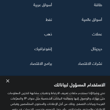
طاقة
أسواق عربية
أسواق عالمية
نفط
عملات
ذهب
ديجيتال
إنفوغرافيك
نشرات الاقتصاد
برامج الاقتصاد
×
تابعنا
الاستخدام المسؤول لبياناتك
نحن وشركاؤنا نستخدم ملفات تعريف الارتباط وتقنيات مشابهة لتخزين المعلومات
على جهازك والوصول إليها ومعالجة البيانات الشخصية مثل عنوان IP والمعرّفات
الفريدة وبيانات التصفح، وذلك من أجل الإعلانات والمحتوى المخصّصين وقياس
الإعلانات والمحتوى واستخلاص رؤى حول الجمهور وتحسين الخدمات. قد يقوم