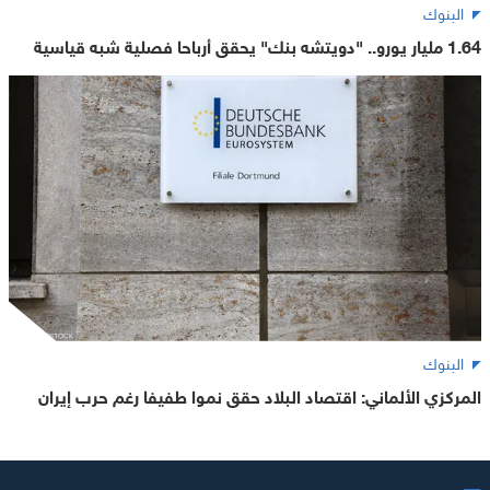
البنوك
1.64 مليار يورو.. "دويتشه بنك" يحقق أرباحا فصلية شبه قياسية
البنوك
المركزي الألماني: اقتصاد البلاد حقق نموا طفيفا رغم حرب إيران