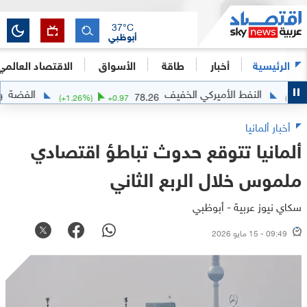
37
°C
أبوظبي
الرئيسية
أخبار
طاقة
الأسواق
الاقتصاد العالمي
النفط الأميركي الخفيف
الفضة
1.2769
78.26
(
+
1.26
%)
+
0.97
أخبار ألمانيا
ألمانيا تتوقع حدوث تباطؤ اقتصادي
ملموس خلال الربع الثاني
سكاي نيوز عربية - أبوظبي
09:49 - 15 مايو 2026