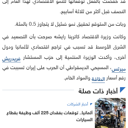
قد خفضت بالفعل توقعاتها للنمو الاقتصادي لهذا العام إلى
النصف قبل أكثر من ثلاثة أسابيع.
وبات من المتوقع تحقيق نمو ضئيل لا يتجاوز 0.5 بالمئة.
وكانت وزيرة الاقتصاد كاترينا رايشه صرحت بأن التصعيد في
الشرق الأوسط قد تسبب في تراجع اقتصادي لألمانيا ودول
أخرى، وأكدت الوزيرة المنتمية إلى حزب المستشار
فريدريش
، المسيحي الديمقراطي أن الحرب على إيران تسببت في
ميرتس
رفع أسعار
والمواد الخام.
الطاقة
أخبار ذات صلة
أخبار الشركات
ألمانيا.. توقعات بفقدان 225 ألف وظيفة بقطاع
السيارات