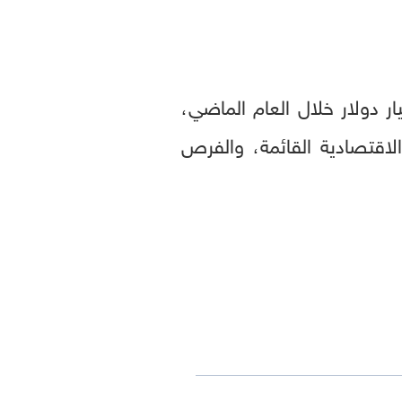
ت رسمية، بلغ حجم التبادل التجاري بين الإمارات وسوريا نحو 1.3 مليار دولار خلال العام الماضي،
علاقات الاقتصادية القائمة، والفرص