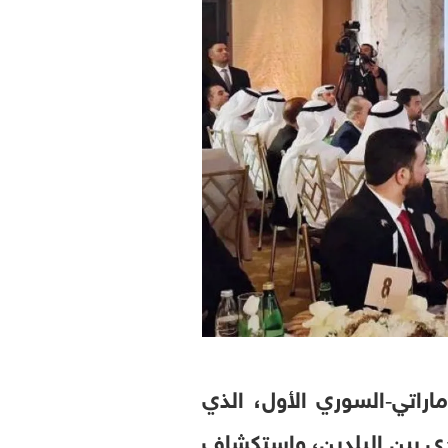
راتي‑السوري الأول، الذي
دي بين البلدين، واستكشاف