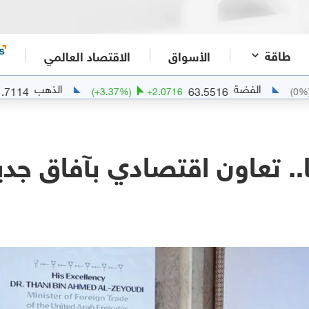
طاقة
الأسواق
الاقتصاد العالمي
لفضة
الذهب
4341.7114
63.5516
.6416
(
+
3.37
%)
+
2.0716
.. تعاون اقتصادي بآفاق جدي