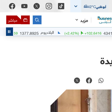
أبوظبي
°C
42
مزيد
مباشر
البلاديوم
1377.8925
(
+
0.51
%)
+
6.9959
(
+
2.42
%)
+
102
دة