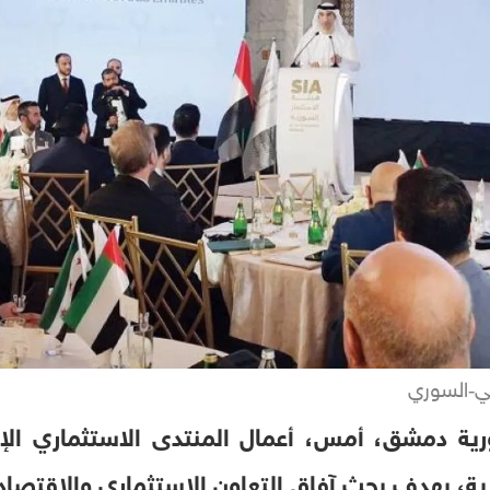
تي‑السوري
ة دمشق، أمس، أعمال المنتدى الاستثماري الإما
رية، بهدف بحث آفاق التعاون الاستثماري والاقتصا