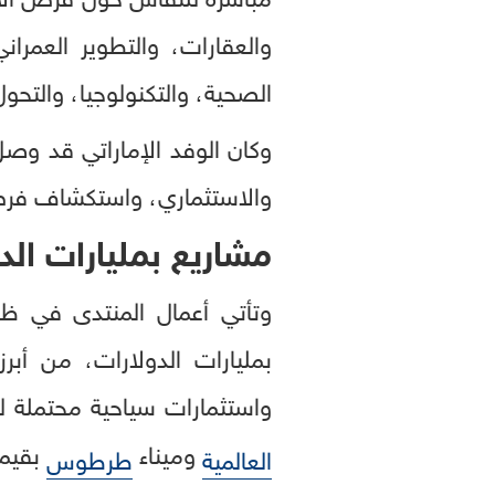
والعقارات، والتطوير العمران
الصحية، والتكنولوجيا، والتحول
وكان الوفد الإماراتي قد وص
والاستثماري، واستكشاف فرص ا
مشاريع بمليارات الد
وتأتي أعمال المنتدى في ظل
واستثمارات سياحية محتملة لمجموعة «الحبتور» بنحو .5
وميناء
بقيمة تقارب
العالمية
طرطوس