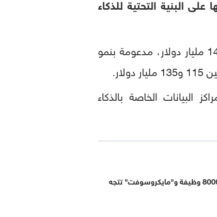
على البنية التحتية للذكاء
تتراوح بين 125 و145 مليار دولار، مدعومة بنمو
ار.
على توسيع مراكز البيانات الخاصة بالذكاء
"ميتا" تشطب 8000 وظيفة و"مايكروسوفت" تتجه