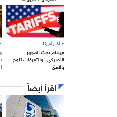
أخبار أميركا
فيتنام تحت المجهر
و
الأميركي.. والتعرفات تلوح
ب
بالأفق
ا
اقرأ أيضاً