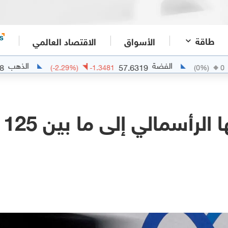
طاقة
الأسواق
الاقتصاد العالمي
الفضة
الذهب
4040.9448
57.6319
(
-2.29
%)
-1.3481