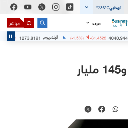
أبوظبي
°C
36
مزيد
مباشر
البلاديوم
1273.8191
(
-2.34
%)
-30.581
(
-1.5
%)
-61.4522
ميتا ترفع إنفاقها الرأسمالي إلى ما بين 125 و145 مليار