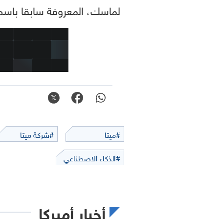
لماسك، المعروفة سابقا باسم 
#ميتا
#شركة ميتا
#الذكاء الاصطناعي
أخبار أميركا