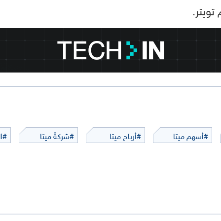
تويتر.
#أسهم ميتا
#أرباح ميتا
#شركةَ ميتا
#ال