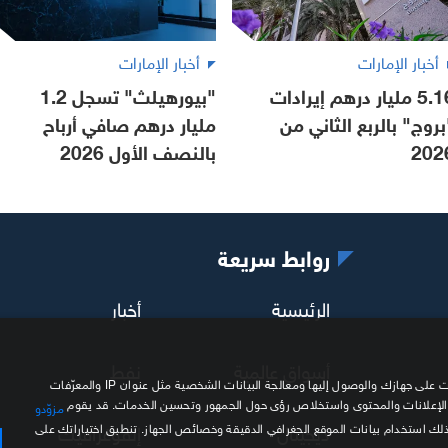
أخبار الإمارات
أخبار الإمارات
5.16 مليار درهم إيرادات
"بيورهيلث" تسجل 1.2
بروج" بالربع الثاني من
مليار درهم صافي أرباح
202
بالنصف الأول 2026
روابط سريعة
الرئيسية
أخبار
أسواق عالمية
نفط
نحن وشركاؤنا نستخدم ملفات تعريف الارتباط وتقنيات مشابهة لتخزين المعلومات على جهازك والوصول إليها ومعالجة البيانات الشخصية مثل عنوان IP والمعرّفات
 الإعلانات والمحتوى واستخلاص رؤى حول الجمهور وتحسين الخدمات. قد يقوم
مزوّدو
ديجيتال
إنفوغرافيك
ذلك استخدام بيانات الموقع الجغرافي الدقيقة وخصائص الجهاز. تنطبق اختياراتك على