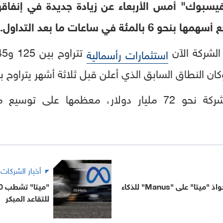
يسبوك" أمس الأربعاء عن زيادة جديدة في إنفاقها 
ة في ساعات ما بعد التداول.
 الشركة الآن
استثمارات رأسمالية
اق السابق الذي أعلن قبل ثلاثة أشهر يتراوح بين 115 و135 مليار دول
وفي عام 2025، أنفقت الشركة نحو 72 مليار دولار، معظمها 
أخبار الشركات
الصين تعرقل استحواذ "ميتا" على "Manus" للذكاء
للتقاعد المبكر