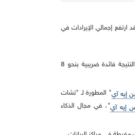
د ارتفع إجمالي الإيرادات في
وقفزت الأرباح بنسبة 61 بالمئة لتصل إلى نحو 26.8 مليار دولار، وتشمل هذه النتيجة فائدة ضريبية بنحو 8
" المطورة لـ "تشات
ن إيه آي
"، في مجال الذكاء
 إيه آي
 مفرطة في مراكز البيانات.