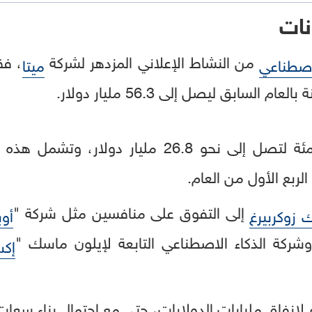
نات
من النشاط الإعلاني المزدهر لشركة
، فق
لاصطناعي
ميتا
السابق ليصل إلى 56.3 مليار دولار.
لربع الأول من العام.
إلى التفوق على منافسين مثل شركة "
 زوكربيرغ
أوب
شركة الذكاء الاصطناعي التابعة لإيلون ماسك "
إكس
لإنفاق مليارات الدولارات، حتى مع احتمال بناء سعات