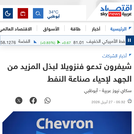
34
°C
أبوظبي
الرئيسية
أخبار
طاقة
الأسواق
الاقتصاد العالمي
الأميركي الخفيف
الفضة
58.1276
81.01
-0.0524
(
+
0.83
%)
+
0.67
أخبار الشركات
شيفرون تدعو فنزويلا لبذل المزيد من
الجهد لإحياء صناعة النفط
سكاي نيوز عربية - أبوظبي
05:32 - 27 أبريل 2026