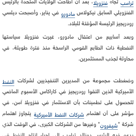
تجاه
، بعد أن أطاحت الولايات المتحدة بالرئيس
ترامب
فنزويلا
الفنزويلي السابق نيكولاس
في يناير، وأصبحت ديلسي
مادورو
رودريجيز الرئيسة المؤقتة للبلاد.
وبعد أسابيع من اعتقال مادورو، غيرت فنزويلا سياستها
النفطية ذات الطابع القومي الراسخة منذ فترة طويلة، في
محاولة لجذب المستثمرين.
وضغطت مجموعة من المديرين التنفيذيين لشركات
النفط
الأميركية الذين التقوا رودريجيز في كاراكاس الأسبوع الماضي
للحصول على تطمينات بأن الاستثمار في فنزويلا آمن، في
مؤشر على أن اهتمام
يتجاوز اهتمام
شركات النفط الأميركية
شركة "
" وغيرها من الشركات الكبرى، في الوقت الذي
شيفرون
يدعو فيه الرئيس دونالد ترامب إلى إحياء إنتاج النفط في