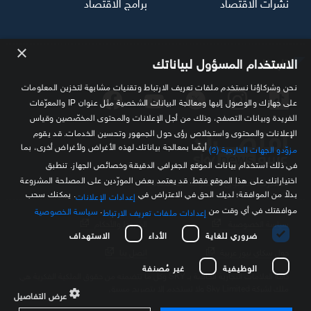
نشرات الاقتصاد
برامج الاقتصاد
×
تابعنا
الاستخدام المسؤول لبياناتك
نحن وشركاؤنا نستخدم ملفات تعريف الارتباط وتقنيات مشابهة لتخزين المعلومات
على جهازك والوصول إليها ومعالجة البيانات الشخصية مثل عنوان IP والمعرّفات
الفريدة وبيانات التصفح، وذلك من أجل الإعلانات والمحتوى المخصّصين وقياس
الإعلانات والمحتوى واستخلاص رؤى حول الجمهور وتحسين الخدمات. قد يقوم
أيضًا بمعالجة بياناتك لهذه الأغراض ولأغراض أخرى، بما
مزوّدو الجهات الخارجية (2)
في ذلك استخدام بيانات الموقع الجغرافي الدقيقة وخصائص الجهاز. تنطبق
اختياراتك على هذا الموقع فقط. قد يعتمد بعض المورّدين على المصلحة المشروعة
مصدرك الموثوق للمعلومة الاقتصادية
بدلاً من الموافقة؛ لديك الحق في الاعتراض في
. يمكنك سحب
إعدادات الإعلانات
موافقتك في أي وقت من
.
سياسة الخصوصية
إعدادات ملفات تعريف الارتباط
سياسة الخصوصية
الشروط والأحكام
ضروري للغاية
الأداء
الاستهداف
حول سكاي نيوز عربية
اتصل بنا
الوظيفية
غير مُصنفة
كافة العلامات التجارية الخاصة بـ SKY وكل ما تتضمنه من حقوق الملكية الفكرية هي
ملك لشركة Sky Limited ولا تستخدم إلا بتصريح مسبق
عرض التفاصيل