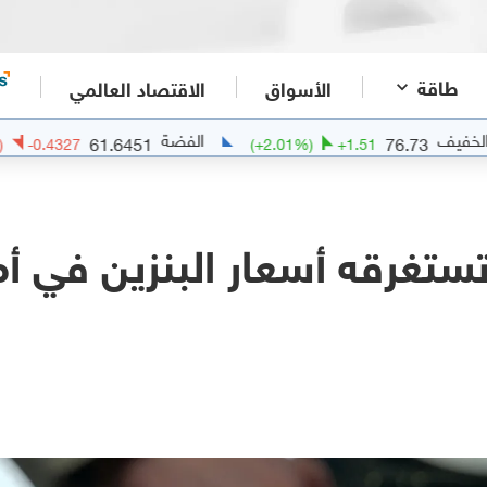
طاقة
الأسواق
الاقتصاد العالمي
الفضة
61.6451
7
(
-0.7
%)
-0.4327
(
+
2.01
%)
+
1.51
ستغرقه أسعار البنزين في أم