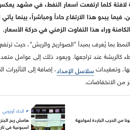
 لافتة كلما ارتفعت أسعار النفط، في مشهد يعكس تر
يما يبدو هذا الارتفاع حاداً ومباشراً، بينما يأتي ا
كامنة وراء هذا التفاوت الزمني في حركة الأسعار.
 النمط بما يُعرف بمبدأ "الصواريخ والريش"، حيث ترتف
ببطء كالريشة عند تراجعها. ويعود ذلك إلى عوامل متع
ها، وتعقيدات
، إضافة إلى التأثيرات ا
سلاسل الإمداد
ثر من الانخفاضات.
اتحاد أوروبي
ا من الحرب الباردة لمواجهة
هامش ربح البنزي
أسبوعية في تار