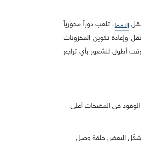
نقل
، تلعب دوراً محورياً
النفط
قل وإعادة تكوين المخزونات
وقت أطول للشعور بأي تراجع
 الوقود في المضخات أعلى
أسعار النفط في الأسابيع الأخيرة إلى أعلى مستوى لها منذ عام 2022، يُشكّل البعض حلقة وصلٍ