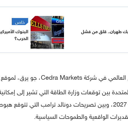
خاص
ربك طهران.. قلق من فشل
البنوك الأميركية
الحرب؟
 يرق، لموقع "اقتصاد سكاي نيوز عربية":
لمتحدة بين توقعات وزارة الطاقة التي تشير إلى إمكانية 
أقل من 3 دولارات بعد عام 2027، وبين تصريحات دونالد ترامب التي 
ديرات الواقعية والطموحات السياسية.