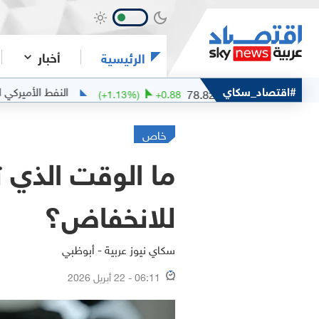
أخبار
الرئيسية
ام مربان
#اقتصاد_سكاي
النفط الأميركي الخفيف
6.73
78.82
(
+
1.13
%)
+
0.88
خاص
ما الوقت الذي ت
للانخفاض؟
سكاي نيوز عربية - أبوظبي
06:11 - 22 أبريل 2026