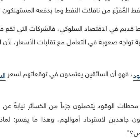
فط المُفرّغ من ناقلات النفط وما يدفعه المستهلكون لت
ط قديم في الاقتصاد السلوكي، فالشركات التي تقع ف
ة تواجه صعوبة في التعامل مع تقلبات الأسعار، لأن 
، فهو أن السائقين يعتمدون في توقعاتهم لسعر
ود
الب
محطات الوقود يتحملون جزءاً من الخسائر نيابةً عن ا
ن جاهدين لاسترداد أموالهم، وهذا ما يفسر: لماذ
اض؟".