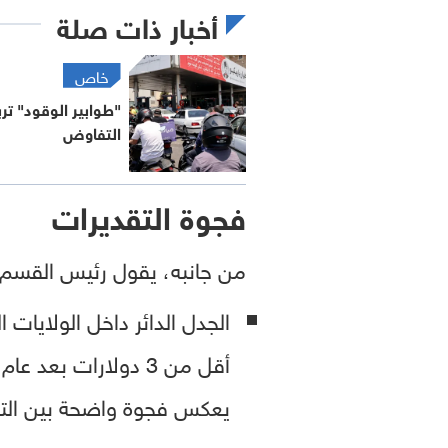
أخبار ذات صلة
خاص
"طوابير الوقود" ت
التفاوض
فجوة التقديرات
من جانبه، يقول رئيس القسم العالمي في شركة Cedra Markets، جو
الجدل الدائر داخل الولايات ا
يعكس فجوة واضحة بين التق