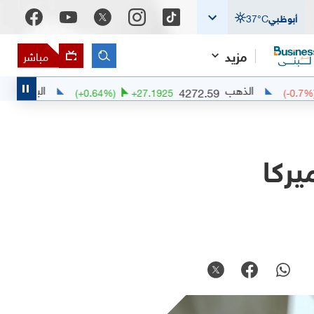
أبوظبي
°C
37
مزيد
مباشر
الذهب
البلاديوم
1386.75
4272.59
489
(
+
0.64
%)
+
27.1925
يركا