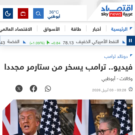
36
°C
أبوظبي
الرئيسية
أخبار
طاقة
الأسواق
الاقتصاد العالمي
النفط الأميركي الخفيف
الفضة
61.3843
78.13
(
+
1.09
%)
+
0.84
دونالد ترامب
فيديو.. ترامب يسخر من ستارمر مجددا
وكالات - أبوظبي
03:28 - 03 أبريل 2026