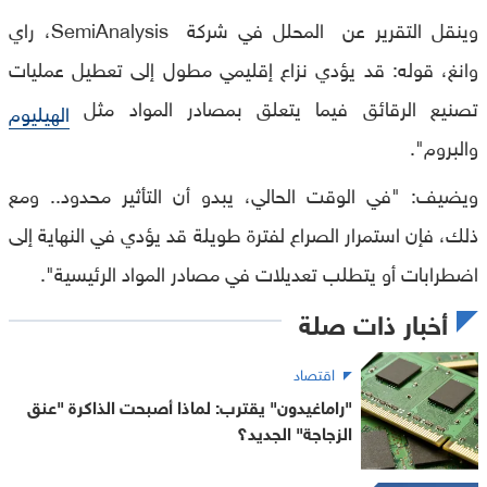
وينقل التقرير عن المحلل في شركة SemiAnalysis، راي
وانغ، قوله: قد يؤدي نزاع إقليمي مطول إلى تعطيل عمليات
تصنيع الرقائق فيما يتعلق بمصادر المواد مثل
الهيليوم
والبروم".
ويضيف: "في الوقت الحالي، يبدو أن التأثير محدود.. ومع
ذلك، فإن استمرار الصراع لفترة طويلة قد يؤدي في النهاية إلى
اضطرابات أو يتطلب تعديلات في مصادر المواد الرئيسية".
أخبار ذات صلة
اقتصاد
"راماغيدون" يقترب: لماذا أصبحت الذاكرة "عنق
الزجاجة" الجديد؟