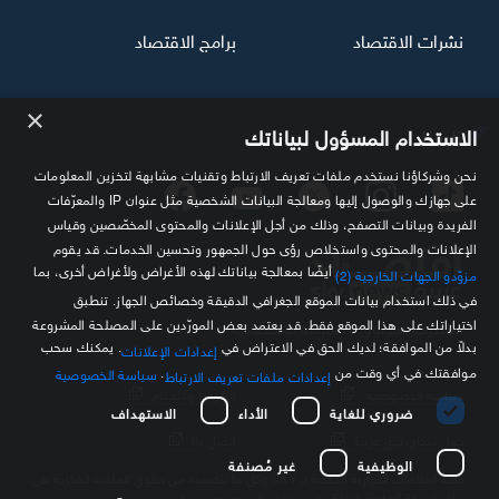
نشرات الاقتصاد
برامج الاقتصاد
×
تابعنا
الاستخدام المسؤول لبياناتك
نحن وشركاؤنا نستخدم ملفات تعريف الارتباط وتقنيات مشابهة لتخزين المعلومات
على جهازك والوصول إليها ومعالجة البيانات الشخصية مثل عنوان IP والمعرّفات
الفريدة وبيانات التصفح، وذلك من أجل الإعلانات والمحتوى المخصّصين وقياس
الإعلانات والمحتوى واستخلاص رؤى حول الجمهور وتحسين الخدمات. قد يقوم
أيضًا بمعالجة بياناتك لهذه الأغراض ولأغراض أخرى، بما
مزوّدو الجهات الخارجية (2)
في ذلك استخدام بيانات الموقع الجغرافي الدقيقة وخصائص الجهاز. تنطبق
اختياراتك على هذا الموقع فقط. قد يعتمد بعض المورّدين على المصلحة المشروعة
مصدرك الموثوق للمعلومة الاقتصادية
بدلاً من الموافقة؛ لديك الحق في الاعتراض في
. يمكنك سحب
إعدادات الإعلانات
موافقتك في أي وقت من
.
سياسة الخصوصية
إعدادات ملفات تعريف الارتباط
سياسة الخصوصية
الشروط والأحكام
ضروري للغاية
الأداء
الاستهداف
حول سكاي نيوز عربية
اتصل بنا
الوظيفية
غير مُصنفة
كافة العلامات التجارية الخاصة بـ SKY وكل ما تتضمنه من حقوق الملكية الفكرية هي
ملك لشركة Sky Limited ولا تستخدم إلا بتصريح مسبق