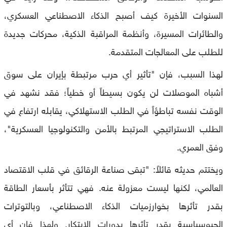
السنوات الأخيرة كيف أصبح الذكاء الاصطناعي العسكري،
والطائرات المسيرة، وأنظمة المراقبة الذكية، محركات جديدة
للطلب على المعالجات المتقدمة.
لهذا السبب، فإن "تأثير أي حرب مرتبطة بإيران على سوق
أشباه الموصلات لن يكون بسيطاً أو خطياً؛ فقد نشهد في
الوقت نفسه تباطؤاً في الطلب الاستهلاكي، يقابله ارتفاع في
الطلب الاستراتيجي المرتبط بالأمن والتكنولوجيا العسكرية"،
وفق العمري.
ويختتم حديثه قائلاً: "تبقى صناعة الرقائق في قلب الاقتصاد
العالمي، لكنها ليست معزولة عنه. فهي تتأثر بأسعار الطاقة
بقدر تأثرها بخوارزميات الذكاء الاصطناعي، وبالتوترات
الجيوسياسية بقدر تأثرها بدورات الابتكار. ولهذا فإن أي