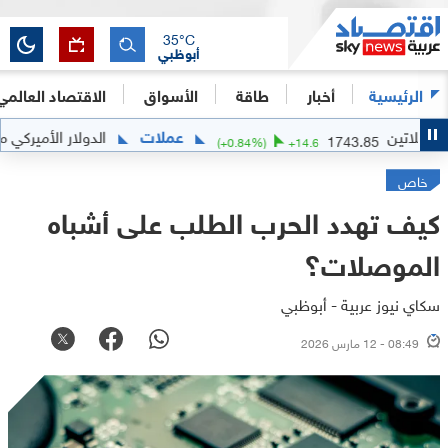
35
°C
أبوظبي
الرئيسية
أخبار
طاقة
الأسواق
الاقتصاد العالمي
عملات
الدولار الأميركي مقابل الجنيه
1743.
(
+
0.84
%)
+
14.6
خاص
كيف تهدد الحرب الطلب على أشباه
الموصلات؟
سكاي نيوز عربية - أبوظبي
08:49 - 12 مارس 2026