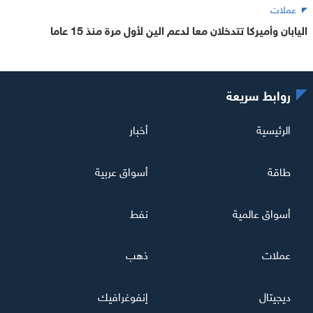
عملات
اليابان وأميركا تتدخلان معا لدعم الين لأول مرة منذ 15 عاما
روابط سريعة
الرئيسية
أخبار
طاقة
أسواق عربية
أسواق عالمية
نفط
عملات
ذهب
ديجيتال
إنفوغرافيك