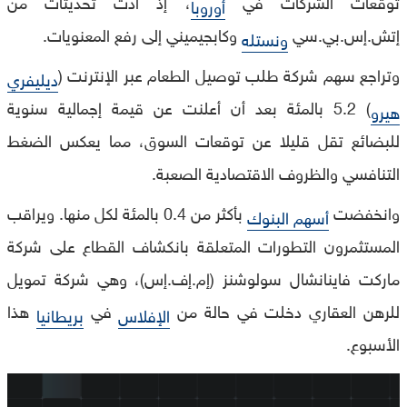
توقعات الشركات في
، إذ أدت تحديثات من
أوروبا
إتش.إس.بي.سي
وكابجيميني إلى رفع المعنويات.
ونستله
وتراجع سهم شركة طلب توصيل الطعام عبر الإنترنت (
ديليفري
) 5.2 بالمئة بعد أن أعلنت عن قيمة إجمالية سنوية
هيرو
للبضائع تقل قليلا عن توقعات السوق، مما يعكس الضغط
التنافسي والظروف الاقتصادية الصعبة.
وانخفضت
بأكثر من 0.4 بالمئة لكل منها. ويراقب
أسهم البنوك
المستثمرون التطورات المتعلقة بانكشاف القطاع على شركة
ماركت فاينانشال سولوشنز (إم.إف.إس)، وهي شركة تمويل
للرهن العقاري دخلت في حالة من
في
هذا
الإفلاس
بريطانيا
الأسبوع.