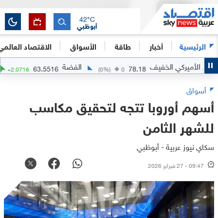
42
°C
أبوظبي
الرئيسية
أخبار
طاقة
الأسواق
الاقتصاد العالمي
لأميركي الخفيف
الفضة
63.5516
78.18
.37
%)
+
2.0716
(
0
%)
0
أسواق
أسهم أوروبا تتجه لتحقيق مكاسب
للشهر الثامن
سكاي نيوز عربية - أبوظبي
09:47 - 27 فبراير 2026