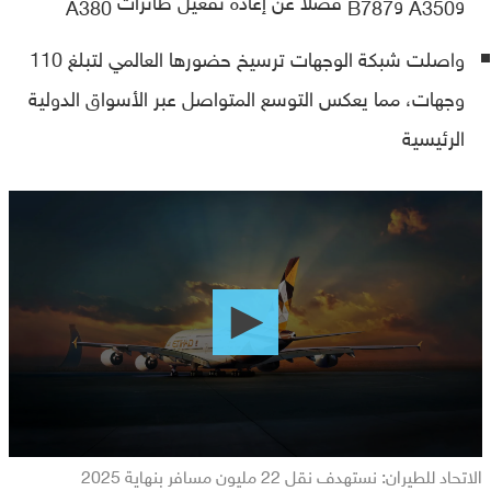
A380
B787
A350
واصلت شبكة الوجهات ترسيخ حضورها العالمي لتبلغ 110
وجهات، مما يعكس التوسع المتواصل عبر الأسواق الدولية
الرئيسية
0
seconds
of
0
seconds
الاتحاد للطيران: نستهدف نقل 22 مليون مسافر بنهاية 2025