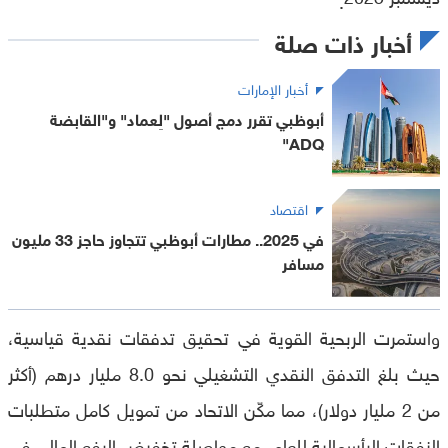
أخبار ذات صلة
أخبار الإمارات
أبوظبي تقرر دمج أصول "لِعماد" و"القابضة
ADQ"
اقتصاد
في 2025.. مطارات أبوظبي تتجاوز حاجز 33 مليون
مسافر
واستمرت الربحية القوية في تحقيق تدفقات نقدية قياسية،
حيث بلغ التدفق النقدي التشغيلي نحو 8.0 مليار درهم (أكثر
من 2 مليار دولار)، مما مكّن الاتحاد من تمويل كامل متطلبات
النفقات الرأسمالية للعام، مع مواصلة تخفيض الرفع المالي في