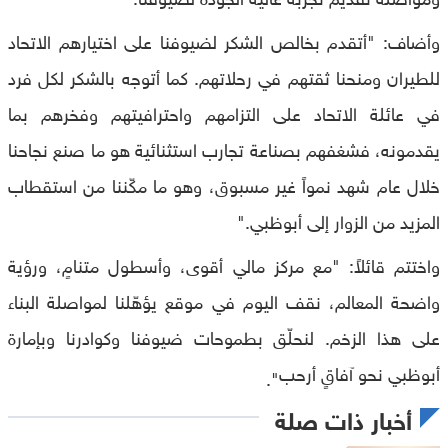
وأضاف: "أتقدم بخالص الشكر لضيوفنا على اختيارهم الاتحاد
للطيران ومنحنا ثقتهم في رحلاتهم. كما أتوجه بالشكر لكل فرد
في عائلة الاتحاد على التزامهم واحترافيتهم وفخرهم بما
يقدمونه، فشغفهم بصناعة تجارب استثنائية هو ما صنع نجاحنا
خلال عام شهد نمواً غير مسبوق، وهو ما مكّننا من استقطاب
المزيد من الزوار إلى أبوظبي."
واختتم قائلاً: "مع مركز مالي أقوى، وأسطول متنامٍ، ورؤية
واضحة المعالم، نقف اليوم في موقع يؤهّلنا لمواصلة البناء
على هذا الزخم. لنحلّق بطموحات ضيوفنا وكوادرنا وبإمارة
أبوظبي نحو آفاقٍ أرحب
".
أخبار ذات صلة