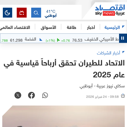
41
°C
أبوظبي
الرئيسية
أخبار
طاقة
الأسواق
الاقتصاد العالمي
كي الخفيف
الفضة
61.298
76.53
(
+
3
%)
+
1.788
(
+
1
%)
+
0.76
أخبار الشركات
الاتحاد للطيران تحقق أرباحاً قياسية في
عام 2025
سكاي نيوز عربية - أبوظبي
09:58 - 24 فبراير 2026