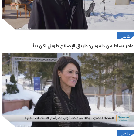
خاص
عامر بساط من دافوس: طريق الإصلاح طويل لكن بدأ
خاص