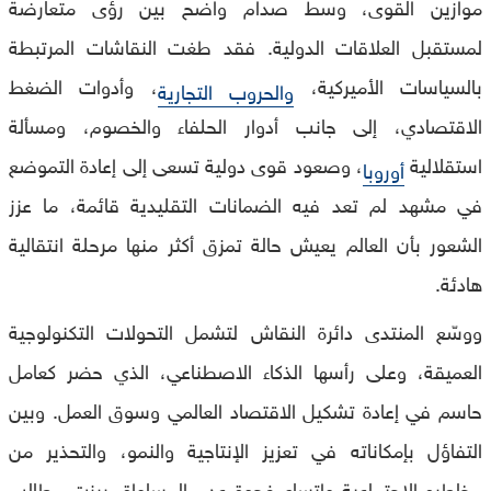
موازين القوى، وسط صدام واضح بين رؤى متعارضة
لمستقبل العلاقات الدولية. فقد طغت النقاشات المرتبطة
بالسياسات الأميركية،
، وأدوات الضغط
والحروب التجارية
الاقتصادي، إلى جانب أدوار الحلفاء والخصوم، ومسألة
استقلالية
، وصعود قوى دولية تسعى إلى إعادة التموضع
أوروبا
في مشهد لم تعد فيه الضمانات التقليدية قائمة، ما عزز
الشعور بأن العالم يعيش حالة تمزق أكثر منها مرحلة انتقالية
هادئة.
ووسّع المنتدى دائرة النقاش لتشمل التحولات التكنولوجية
العميقة، وعلى رأسها الذكاء الاصطناعي، الذي حضر كعامل
حاسم في إعادة تشكيل الاقتصاد العالمي وسوق العمل. وبين
التفاؤل بإمكاناته في تعزيز الإنتاجية والنمو، والتحذير من
مخاطره الاجتماعية واتساع فجوة عدم المساواة، برزت مطالب