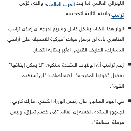
الليبرالي العالمي لما بعد
، والذي كرّس
الحرب العالمية
ولايته الثانية لتحطيمه.
ترامب
انهار هذا النظام بشكل كامل وسريع لدرجة أن إعلان ترامب
الظاهري بأنه لن يرسل قوات أميركية للاستيلاء على أراضي
الدنمارك، الحليف القديم، اعتُبر بمثابة انتصار.
زعم ترامب أن الولايات المتحدة ستكون "لا يمكن إيقافها"
بفضل "قوتها المفرطة"، لكنه أضاف: "لن أستخدم
القوة".
في اليوم السابق، قال رئيس الوزراء الكندي، مارك كارني،
لجمهور المنتدى نفسه إن العالم "في خضم تمزق، وليس
مرحلة انتقالية".