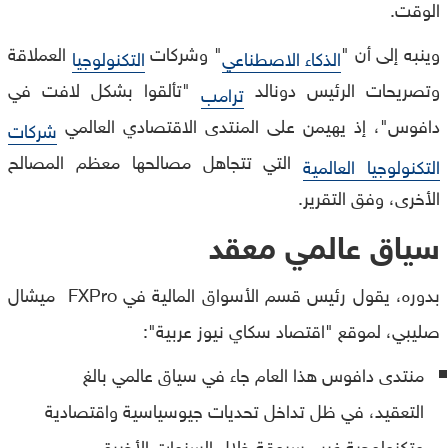
الوقت.
وينبه إلى أن "
" وشركات
العملاقة
الذكاء الاصطناعي
التكنولوجيا
وتصريحات الرئيس دونالد
"تألقوا بشكل لافت في
ترامب
دافوس"، إذ يهيمن على المنتدى الاقتصادي العالمي
شركات
التي تتجاهل مصالحها معظم المصالح
التكنولوجيا العالمية
الأخرى، وفق التقرير.
سياق عالمي معقد
بدوره، يقول رئيس قسم الأسواق المالية في FXPro ميشال
صليبي، لموقع "اقتصاد سكاي نيوز عربية":
منتدى دافوس هذا العام جاء في سياق عالمي بالغ
التعقيد، في ظل تداخل تحديات جيوسياسية واقتصادية
وتكنولوجية غير مسبوقة خلال السنوات الأخيرة.