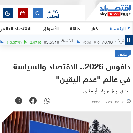
41
°C
أبوظبي
الرئيسية
أخبار
طاقة
الأسواق
الاقتصاد العالمي
الفضة
الذهب
114
63.5516
78.
(
+
3.37
%)
+
2.0716
(
0
%)
0
خاص
دافوس 2026.. الاقتصاد والسياسة
في عالم "عدم اليقين"
سكاي نيوز عربية - أبوظبي
03:58 - 23 يناير 2026