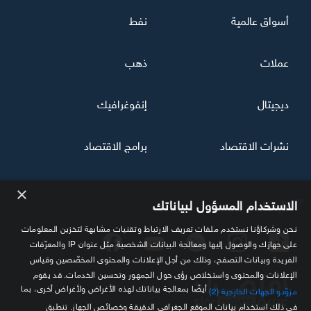
أسواق عالمية
نفط
عملات
ذهب
ديجيتال
إنفوغرافيك
نشرات الاقتصاد
برامج الاقتصاد
×
تابعنا
الاستخدام المسؤول لبياناتك
نحن وشركاؤنا نستخدم ملفات تعريف الارتباط وتقنيات مشابهة لتخزين المعلومات
على جهازك والوصول إليها ومعالجة البيانات الشخصية مثل عنوان IP والمعرّفات
الفريدة وبيانات التصفح، وذلك من أجل الإعلانات والمحتوى المخصّصين وقياس
الإعلانات والمحتوى واستخلاص رؤى حول الجمهور وتحسين الخدمات. قد يقوم
أيضًا بمعالجة بياناتك لهذه الأغراض ولأغراض أخرى، بما
مزوّدو الجهات الخارجية (2)
في ذلك استخدام بيانات الموقع الجغرافي الدقيقة وخصائص الجهاز. تنطبق