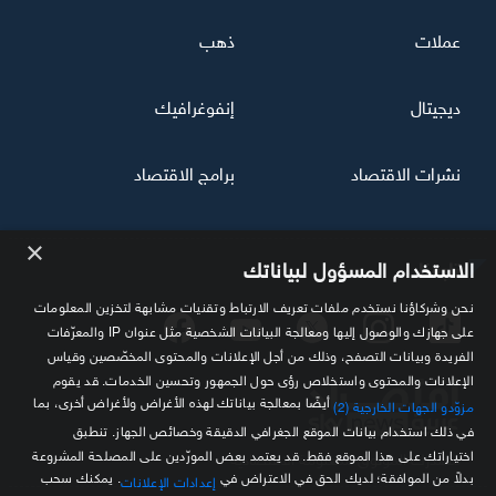
عملات
ذهب
ديجيتال
إنفوغرافيك
نشرات الاقتصاد
برامج الاقتصاد
×
تابعنا
الاستخدام المسؤول لبياناتك
نحن وشركاؤنا نستخدم ملفات تعريف الارتباط وتقنيات مشابهة لتخزين المعلومات
على جهازك والوصول إليها ومعالجة البيانات الشخصية مثل عنوان IP والمعرّفات
الفريدة وبيانات التصفح، وذلك من أجل الإعلانات والمحتوى المخصّصين وقياس
الإعلانات والمحتوى واستخلاص رؤى حول الجمهور وتحسين الخدمات. قد يقوم
أيضًا بمعالجة بياناتك لهذه الأغراض ولأغراض أخرى، بما
مزوّدو الجهات الخارجية (2)
في ذلك استخدام بيانات الموقع الجغرافي الدقيقة وخصائص الجهاز. تنطبق
اختياراتك على هذا الموقع فقط. قد يعتمد بعض المورّدين على المصلحة المشروعة
مصدرك الموثوق للمعلومة الاقتصادية
بدلاً من الموافقة؛ لديك الحق في الاعتراض في
. يمكنك سحب
إعدادات الإعلانات