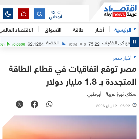
43
°C
أبوظبي
الرئيسية
أخبار
طاقة
الأسواق
الاقتصاد العالمي
يركي الخفيف
الفضة
62.1284
75.22
(
+
0.08
%)
+
0.0506
(
0
%)
0
أخبار مصر
مصر توقع اتفاقيات في قطاع الطاقة
المتجددة بـ 1.8 مليار دولار
سكاي نيوز عربية - أبوظبي
06:22 - 12 يناير 2026