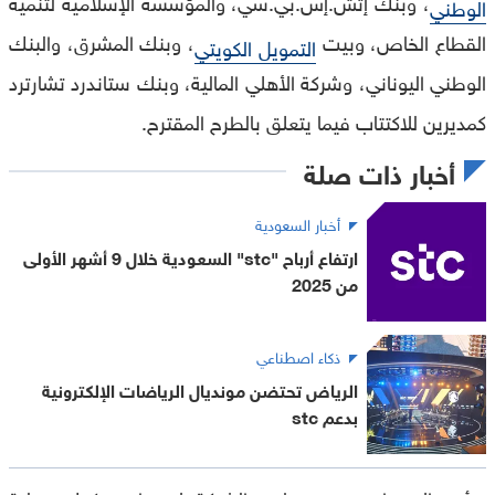
، وبنك إتش.إس.بي.سي، والمؤسسة الإسلامية لتنمية
الوطني
القطاع الخاص، وبيت
، وبنك المشرق، والبنك
التمويل الكويتي
الوطني اليوناني، وشركة الأهلي المالية، وبنك ستاندرد تشارترد
كمديرين للاكتتاب فيما يتعلق بالطرح المقترح.
أخبار ذات صلة
أخبار السعودية
ارتفاع أرباح "stc" السعودية خلال 9 أشهر الأولى
من 2025
ذكاء اصطناعي
الرياض تحتضن مونديال الرياضات الإلكترونية
بدعم stc