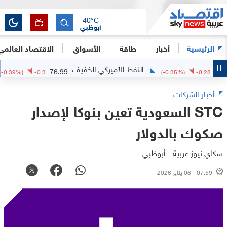
40
°C
أبوظبي
الرئيسية
أخبار
طاقة
الأسواق
الاقتصاد العالمي
النفط الأميركي الخفيف
ا
76.99
(
-0.39
%)
-0.3
(
-0.35
%)
-0.2
أخبار الشركات
STC السعودية تعين بنوكا لإصدار
صكوك بالدولار
سكاي نيوز عربية - أبوظبي
07:59 - 06 يناير 2026