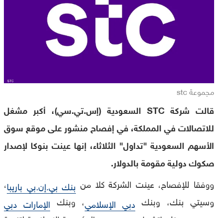
مجموعة stc
قالت شركة STC السعودية (إس.تي.سي)، أكبر مشغل
للاتصالات في المملكة، في إفصاح منشور على موقع سوق
الأسهم السعودية "تداول" الثلاثاء، إنها عينت بنوكا لإصدار
صكوك دولية مقومة بالدولار.
ووفقا للإفصاح، عينت الشركة كلا من
،
بنك بي.إن.بي باريبا
وسيتي بنك، وبنك
، وبنك
دبي الإسلامي
الإمارات دبي