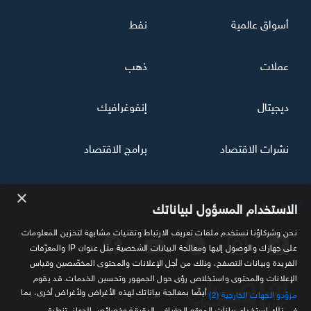
أسواق عالمية
نفط
عملات
ذهب
ديجيتال
إنفوغرافيك
نشرات الاقتصاد
برامج الاقتصاد
×
تابعنا
الاستخدام المسؤول لبياناتك
نحن وشركاؤنا نستخدم ملفات تعريف الارتباط وتقنيات مشابهة لتخزين المعلومات
على جهازك والوصول إليها ومعالجة البيانات الشخصية مثل عنوان IP والمعرّفات
الفريدة وبيانات التصفح، وذلك من أجل الإعلانات والمحتوى المخصّصين وقياس
الإعلانات والمحتوى واستخلاص رؤى حول الجمهور وتحسين الخدمات. قد يقوم
أيضًا بمعالجة بياناتك لهذه الأغراض ولأغراض أخرى، بما
مزوّدو الجهات الخارجية (2)
في ذلك استخدام بيانات الموقع الجغرافي الدقيقة وخصائص الجهاز. تنطبق