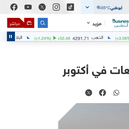
أبوظبي
°C
35
مزيد
مباشر
الذهب
البلاديوم
1381.2
4291.71
34
(
+
1.24
%)
+
52.48
عات في أكتوبر