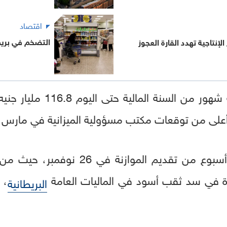
اقتصاد
التضخم في بريطانيا يس
الإنتاجية تهدد القارة العجوز
ووصل الاقتراض خلال سبعة شه
وتأتي البيانات قبل أقل من أسبوع من تق
دة في سد ثقب أسود في الماليات العامة
، 
البريطانية