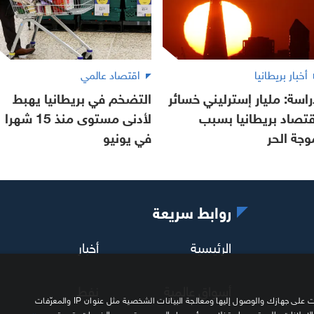
أخبار بريطانيا
اقتصاد عالمي
راسة: مليار إسترليني خسائر
التضخم في بريطانيا يهبط
قتصاد بريطانيا بسبب
لأدنى مستوى منذ 15 شهرا
وجة الحر
في يونيو
روابط سريعة
الرئيسية
أخبار
أسواق عالمية
نفط
نحن وشركاؤنا نستخدم ملفات تعريف الارتباط وتقنيات مشابهة لتخزين المعلومات على جهازك والوصول إليها ومعالجة البيانات الشخصية مثل عنوان IP والمعرّفات
 الإعلانات والمحتوى واستخلاص رؤى حول الجمهور وتحسين الخدمات. قد يقوم