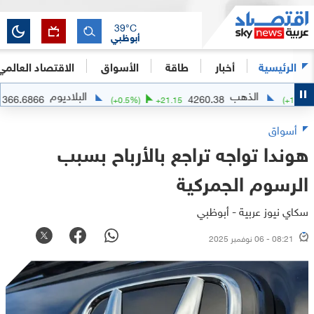
39
°C
أبوظبي
الرئيسية
أخبار
طاقة
الأسواق
الاقتصاد العالمي
الذهب
البلاديوم
1366.6866
4260.38
-4.21
(
+
0.5
%)
+
21.15
(
أسواق
هوندا تواجه تراجع بالأرباح بسبب
الرسوم الجمركية
سكاي نيوز عربية - أبوظبي
08:21 - 06 نوفمبر 2025