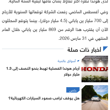
لدى هوندا نظرة أكثر تفاؤلًا بشأن فاقها لبقية السنة المالية.
وفي أغسطس الماضي رفعت الشركة توقعاتها السنوية للأرباح
إلى 700 مليار ين ياباني (4.5 مليار دولار)، بينما يتوقع المحللون
الآن أن يقترب هذا الرقم من 869 مليار ين ياباني خلال العام
المنتهي في 31 مارس 2026.
أخبار ذات صلة
أسواق عالمية
أرباح هوندا الفصلية تهبط بنحو النصف إلى 1.3
مليار دولار
خاص
هل يوقف ترامب صعود السيارات الكهربائية؟