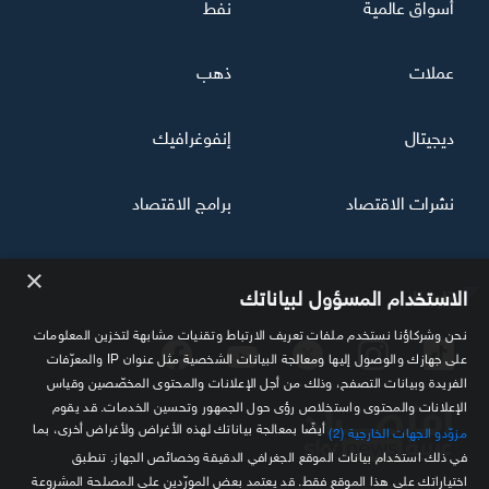
أسواق عالمية
نفط
عملات
ذهب
ديجيتال
إنفوغرافيك
نشرات الاقتصاد
برامج الاقتصاد
×
تابعنا
الاستخدام المسؤول لبياناتك
نحن وشركاؤنا نستخدم ملفات تعريف الارتباط وتقنيات مشابهة لتخزين المعلومات
على جهازك والوصول إليها ومعالجة البيانات الشخصية مثل عنوان IP والمعرّفات
الفريدة وبيانات التصفح، وذلك من أجل الإعلانات والمحتوى المخصّصين وقياس
الإعلانات والمحتوى واستخلاص رؤى حول الجمهور وتحسين الخدمات. قد يقوم
أيضًا بمعالجة بياناتك لهذه الأغراض ولأغراض أخرى، بما
مزوّدو الجهات الخارجية (2)
في ذلك استخدام بيانات الموقع الجغرافي الدقيقة وخصائص الجهاز. تنطبق
اختياراتك على هذا الموقع فقط. قد يعتمد بعض المورّدين على المصلحة المشروعة
مصدرك الموثوق للمعلومة الاقتصادية