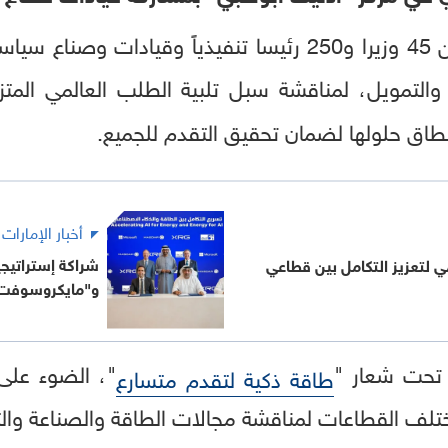
" أكثر من 45 وزيرا و250 رئيسا تنفيذياً وقيادات
التمويل، لمناقشة سبل تلبية الطلب العالمي المتزا
اق حلولها لضمان تحقيق التقدم للجميع.
أخبار الإمارات
مي لتعزيز التكامل بين قطاعي
و"مايكروسوفت
 تحت شعار "
"، الضوء على 
طاقة ذكية لتقدم متسارع
ختلف القطاعات لمناقشة مجالات الطاقة والصناعة والتك