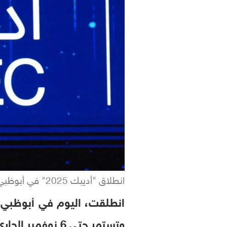
انطلاق "أديبك 2025" في أبوظبي
وتستمر حتى 6 نوفمبر الجاري في مركز "أدنيك أبوظبي" بمشاركة قيادات قطاع الطاقة العالمي .