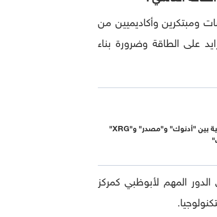
 وصناع سياسات ومبتكرين وأكاديميين من
يد على الطاقة وضرورة بناء
شراكة إستراتيجية بين "أدنوك" و"مصدر" و"XRG"
"
الدور المهم لأبوظبي كمركز
نولوجيا.