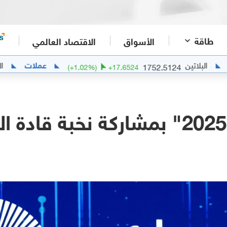
طاقة
الأسواق
الاقتصاد العالمي
لاتين
عملات
الدولار ال
1752.5124
(
+
1.02
%)
+
17.6524