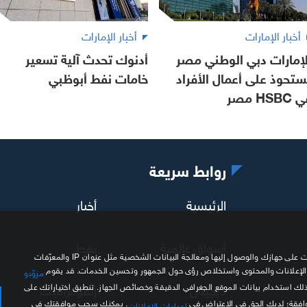
أخبار الإمارات
أخبار الإمارات
لإمارات دبي الوطني مصر
أدنوك تحدث آلية تسعير
ستحوذ على أعمال الأفراد
خامات نفط أبوظبي
HSBC مصر
روابط سريعة
الرئيسية
أخبار
أسواق عالمية
نفط
نحن وشركاؤنا نستخدم ملفات تعريف الارتباط وتقنيات مشابهة لتخزين المعلومات على جهازك والوصول إليها ومعالجة البيانات الشخصية مثل عنوان IP والمعرّفات
 الإعلانات والمحتوى واستخلاص رؤى حول الجمهور وتحسين الخدمات. قد يقوم
مزوّدو
ديجيتال
إنفوغرافيك
ذلك استخدام بيانات الموقع الجغرافي الدقيقة وخصائص الجهاز. تنطبق اختياراتك على
موافقة؛ لديك الحق في الاعتراض في
. يمكنك سحب موافقتك في
إعدادات الإعلانات