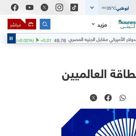
أبوظبي
°C
35
مزيد
مباشر
أميركي مقابل الجنيه المصري
الدولار الأ
49.76
(
+
0.02
%)
+
0.01