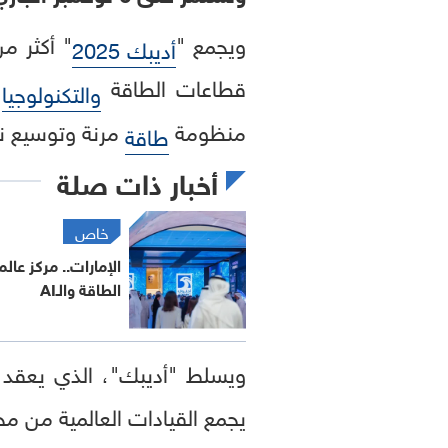
ويجمع "
أديبك 2025
قطاعات الطاقة
و
والتكنولوجيا
منظومة
مرنة وتوسيع نط
طاقة
أخبار ذات صلة
خاص
الإمارات.. مركز عال
الطاقة والـAI
ويسلط "أديبك"، الذي يعقد
يجمع القيادات العالمية من م