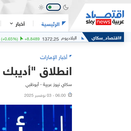
أخبار
الرئيسية
#اقتصاد_سكاي
البلاديوم
الب
1372.25
(
+
0.65
%)
+
8.8489
(
+
0.36
%)
+
أخبار الإمارات
انطلاق "أديبك 2025" بمشاركة نخبة قادة الطاقة العالميين
سكاي نيوز عربية - أبوظبي
06:00 - 03 نوفمبر 2025