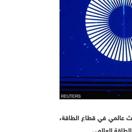
عاليات معرض ومؤتمر "أديبك 2025" ، أكبر حدث عالمي في قطاع الطاقة،