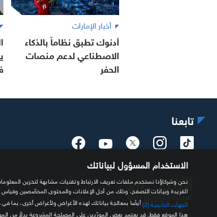
أخبار الإمارات
أدنوك تطبق نظاماً بالذكاء
ا
الاصطناعي لدعم منصات
ي
الحفر
في 
تابعنا
الاستخدام المسؤول لبياناتك
الفريدة وبيانات التصفح، وذلك من أجل الإعلانات والمحتوى المخصّصين وقياس
أيضًا بمعالجة بياناتك لهذه الأغراض ولأغراض أخرى، بما في 
الجهات الخارجية (2)
مصدرك الموثوق للمعلومة الاقتصادية
هذا الموقع فقط. قد يعتمد بعض المورّدين على المصلحة المشروعة بدلاً من ال