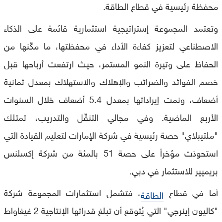
محفظة رئيسية في قطاع الطاقة.
وتعتمد المجموعة إستراتيجية استثمارية قائمة على الذكاء
الاصطناعي لتعزيز كفاءة الأداء في محفظتها، ما مكّنها من
الحفاظ على وتيرة النمو المستمر، حيث ارتفعت أرباحها قبل
خصم الفوائد والضرائب والإهلاك والاستهلاك بمعدل ثمانية
أضعاف، ونمت إيراداتها بمعدل 5.4 أضعاف خلال السنوات
الأربع الماضية. وفي مجالي التنقّل والتدريب، تمتلك
"ملتيبلاي" حصة رئيسية في شركة الإمارات لتعليم القيادة التي
استحوذت مؤخراً على حصة 51 بالمئة من شركة إكسلنس
بريميير للاستثمار في دبي.
أما في قطاع
، فتشمل استثمارات المجموعة شركة
الطاقة
"كاليون إينرجي" التي يُتوقع أن تبلغ قدراتها الإنتاجية 2 غيغاواط