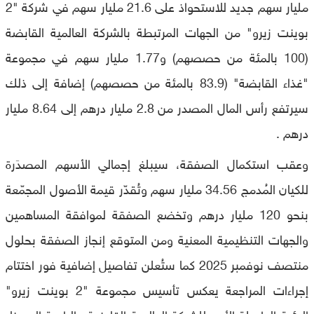
مليار سهم جديد للاستحواذ على 21.6 مليار سهم في شركة "2
بوينت زيرو" من الجهات المرتبطة بالشركة العالمية القابضة
(100 بالمئة من حصصهم) و1.77 مليار سهم في مجموعة
"غذاء القابضة" (83.9 بالمئة من حصصهم) إضافة إلى ذلك
سيرتفع رأس المال المصدر من 2.8 مليار درهم إلى 8.64 مليار
درهم .
وعقب استكمال الصفقة، سيبلغ إجمالي الأسهم المصدَرة
للكيان المُدمج 34.56 مليار سهم وتُقدّر قيمة الأصول المجمّعة
بنحو 120 مليار درهم وتخضع الصفقة لموافقة المساهمين
والجهات التنظيمية المعنية ومن المتوقع إنجاز الصفقة بحلول
منتصف نوفمبر 2025 كما ستُعلن تفاصيل إضافية فور اختتام
إجراءات المراجعة يعكس تأسيس مجموعة "2 بوينت زيرو"
الرؤية الطويلة الأمد للشركة العالمية القابضة والرامية إلى بناء