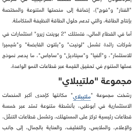
"الفنار" و"فوج")، إضافة إلى منصتها المتنوعة والمختصة
بإنتاج الطاقة، والتي تدعم حلول الطاقة النظيفة المتكاملة.
أما في القطاع المالي، فتمتلك "2 بوينت زيرو" استثمارات في
شركات رائدة تشمل "لونيت" و"بلتون القابضة" و"شيميرا
للاستثمار"، و"ألفيا" و"سيتاديل" و"ساجاس"، ما يدعم نموذج
عملها المتنوع في تحقيق القيمة عبر قطاعات النمو الواعدة.
مجموعة "ملتيبلاي"
رسّخت مجموعة "
" مكانتها كإحدى أكبر المنصات
ملتيبلاي
الاستثمارية في أبوظبي، بأنشطة متنوعة تمتد عبر خمسة
قطاعات رئيسية تركز على المستهلك، وتشمل قطاعات التنقّل،
والإعلام، والملابس، والتغليف، والعناية بالجمال، إلى جانب