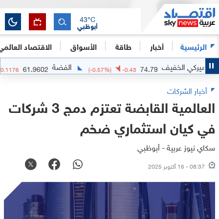
43
°C
أبوظبي
الرئيسية
أخبار
طاقة
الأسواق
الاقتصاد العالمي
 الخفيف
الفضة
61.9602
74.79
-0.19
%)
-0.1176
(
-0.57
%)
-0.43
أخبار الشركات
العالمية القابضة تعتزم دمج 3 شركات
في كيان استثماري ضخم
سكاي نيوز عربية - أبوظبي
08:37 - 16 أكتوبر 2025