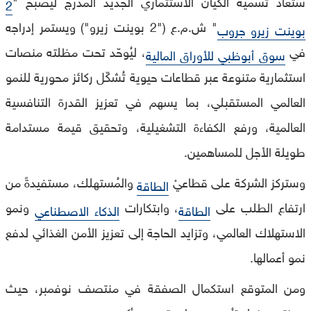
ستُعاد تسمية الكيان الاستثماري الجديد المُدرج ليصبح "
2
" ش.م.ع ("2 بوينت زيرو") ويستمر إدراجه
بوينت زيرو جروب
في
، ليُوحّد تحت مظلته منصات
سوق أبوظبي للأوراق المالية
استثمارية متنوعة عبر قطاعات حيوية تُشكّل ركائز محورية للنمو
العالمي المستقبلي، بما يسهم في تعزيز القدرة التنافسية
العالمية، ورفع الكفاءة التشغيلية، وتحقيق قيمة مستدامة
طويلة الأجل للمساهمين.
وستركز الشركة على قطاعيْ
والمُستهلك، مستفيدةً من
الطاقة
ارتفاع الطلب على
، وابتكارات
ونمو
الطاقة
الذكاء الاصطناعي
الاستهلاك العالمي، وتزايد الحاجة إلى تعزيز الأمن الغذائي لدفع
نمو أعمالها.
ومن المتوقع استكمال الصفقة في منتصف نوفمبر، حيث