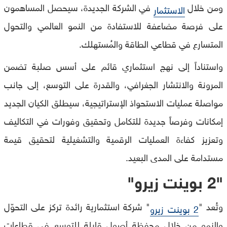
ومن خلال
في الشركة الجديدة، سيحصل المساهمون
الاستثمار
على فرصة مضاعفة للاستفادة من النمو العالمي والتحول
المتسارع في قطاعي الطاقة والمُستهلك.
واستناداً إلى نهج استثماري قائم على أسس صلبة تضمن
المرونة والانتشار الجغرافي، والقدرة على التوسع، إلى جانب
مواصلة عمليات الاستحواذ الإستراتيجية، سيطلق الكيان الجديد
إمكانات وفرصاً جديدة للتكامل وتحقيق وفورات في التكاليف
وتعزيز كفاءة العمليات الرقمية والتشغيلية لتحقيق قيمة
مستدامة على المدى البعيد.
"2 بوينت زيرو"
وتُعد "
" شركة استثمارية رائدة تركز على التحوّل
2 بوينت زيرو
والنمو من خلال محفظة أصول قابلة للتوسع في قطاعات