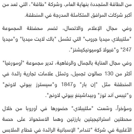
من الطاقة المتجددة بنهاية العام، وشركة "طاقة"، التي تعد من
أكبر شركات المرافق المتكاملة المدرجة في المنطقة.
وفي مجال الإعلام والاتصال، تضم محفظة المجموعة
"ملتيبلاي ميديا جروب" التي تشمل "باك لايت ميديا" و"ميديا
247" و"فيولا كوميونيكيشنز".
وفي مجال العناية بالجمال والرفاهية، تدير مجموعة "أومورفيا"
أكثر من 130 صالون تجميل، وتمثل علامات تجارية رائدة في
المنطقة مثل "إن بار" و1847 و"سيسترز بيوتي لاونج"
و"تيبس آند توز" وبيداشينغ بيوتي لاونج".
ومؤخراً، وسّعت "ملتيبلاي" حضورها في أوروبا من خلال
محطتين استراتيجيتين بارزتين وهما الاستحواذ على حصة
الأغلبية في شركة "تندام" الإسبانية الرائدة في قطاع الملابس