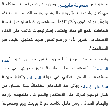
مسيرة نمو
. ومن خلال دمج أعمالنا المتكاملة
مجموعة ملتيبلاي
في كيان واحد، سنسرّع وتيرة التوسع، ونرفع الكفاءة التشغيلية،
ونوفّر عوائد أقوى وأكثر تنوّعاً للمساهمين. كما سنواصل تنمية
قطاعات النمو الواعدة، واعتماد إستراتيجيات قائمة على الذكاء
الاصطناعي لتعزيز الأداء ووضع تصوّر جديد لتحقيق القيمة عبر
القطاعات".
وأضاف محمد سومر أجليقين، رئيس مجلس إدارة "
غذاء
": "ساهمت غذاء القابضة بدور محوري في دعم
القابضة
مستهدفات الأمن الغذائي في دولة
وتعزيز مرونة
الإمارات
. ويأتي هذا الاندماج استكمالاً لهذا المسار، من
سلاسل الإمداد
خلال توسيع قدرتنا على الاستثمار والنمو في منظومة الزراعة
والإنتاج الغذائي. ومن خلال تكاملنا مع 2 بوينت زيرو ومجموعة