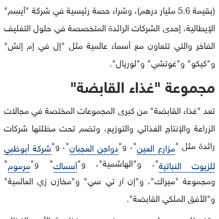
(بقيمة 5.6 مليار درهم)، وشراء حصة رئيسية في شركة "أيسِم"
الإيطالية، إحدى الشركات الرائدة المتخصصة في حلول التغليف
الفاخر والتي تتعاون مع أسماء عالمية مثل "إل في إم إتش"
و"كيكو" و"غوتشي" و"لوريال".
مجموعة "غذاء القابضة"
تعد "غذاء القابضة" من كبرى المجموعات المختصة في مجالات
الزراعة والإنتاج الغذائي والتوزيع، وتضم تحت مظلتها شركات
رائدة مثل "
"، و"
"، و"
مزارع العين
دواجن العجبان
شركة أبوظبي
"، و"الهاشمية"، و"
" و"
"
للزيوت النباتية
أسماك
مرموم
ومجموعة "ميراك"، و"إن آر تي سي" و"مخازن زي العالمية"
و"الأفق الملكي القابضة".
وتضطلع جميعها بدور مهم في دعم منظومة الأمن الغذائي