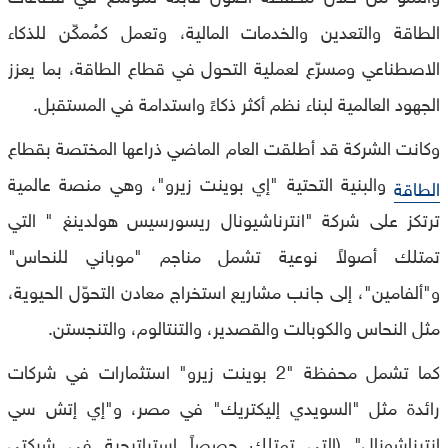
الطاقة والتعدين والخدمات المالية، وتعمل كمُمكّن للذكاء
الاصطناعي ومسرّع لعملية التحول في قطاع الطاقة، بما يعزز
الجهود العالمية لبناء نظم أكثر ذكاءً واستدامة في المستقبل.
وكانت الشركة قد أطلقت العام الماضي ذراعها المختصة بقطاع
والبنية التحتية "إي بوينت زيرو"، وهي منصة عالمية
الطاقة
ترتكز على شركة "انترناشيونال ريسورسيس هولدينغ " التي
تمتلك أصولاً نوعية تشمل مناجم "موباني للنحاس"
و"ألفامين"، إلى جانب مشاريع استخراج معادن التحوّل الحيوية،
مثل النحاس والكوبالت والقصدير، والتنتالوم، والتنجستن.
كما تشمل محفظة "2 بوينت زيرو" استثمارات في شركات
رائدة مثل "السويدي إليكتريك" في مصر، و"إي إتش سي
إنترناشونال" (التي تمتلك حصصاً استراتيجية في شركتي