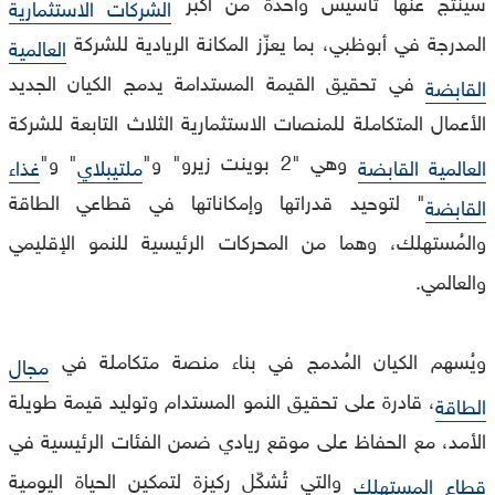
سينتج عنها تأسيس واحدة من أكبر
الشركات الاستثمارية
المدرجة في أبوظبي، بما يعزّز المكانة الريادية للشركة
العالمية
في تحقيق القيمة المستدامة يدمج الكيان الجديد
القابضة
الأعمال المتكاملة للمنصات الاستثمارية الثلاث التابعة للشركة
وهي "2 بوينت زيرو" و"
" و"
العالمية القابضة
ملتيبلاي
غذاء
" لتوحيد قدراتها وإمكاناتها في قطاعي الطاقة
القابضة
والمُستهلك، وهما من المحركات الرئيسية للنمو الإقليمي
والعالمي.
ويُسهم الكيان المُدمج في بناء منصة متكاملة في
مجال
، قادرة على تحقيق النمو المستدام وتوليد قيمة طويلة
الطاقة
الأمد، مع الحفاظ على موقع ريادي ضمن الفئات الرئيسية في
والتي تُشكّل ركيزة لتمكين الحياة اليومية
قطاع المستهلك