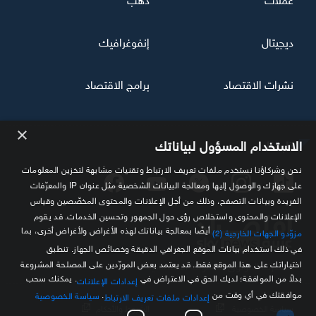
ديجيتال
إنفوغرافيك
نشرات الاقتصاد
برامج الاقتصاد
×
تابعنا
الاستخدام المسؤول لبياناتك
نحن وشركاؤنا نستخدم ملفات تعريف الارتباط وتقنيات مشابهة لتخزين المعلومات
على جهازك والوصول إليها ومعالجة البيانات الشخصية مثل عنوان IP والمعرّفات
الفريدة وبيانات التصفح، وذلك من أجل الإعلانات والمحتوى المخصّصين وقياس
الإعلانات والمحتوى واستخلاص رؤى حول الجمهور وتحسين الخدمات. قد يقوم
أيضًا بمعالجة بياناتك لهذه الأغراض ولأغراض أخرى، بما
مزوّدو الجهات الخارجية (2)
في ذلك استخدام بيانات الموقع الجغرافي الدقيقة وخصائص الجهاز. تنطبق
اختياراتك على هذا الموقع فقط. قد يعتمد بعض المورّدين على المصلحة المشروعة
مصدرك الموثوق للمعلومة الاقتصادية
بدلاً من الموافقة؛ لديك الحق في الاعتراض في
. يمكنك سحب
إعدادات الإعلانات
موافقتك في أي وقت من
.
سياسة الخصوصية
إعدادات ملفات تعريف الارتباط
سياسة الخصوصية
الشروط والأحكام