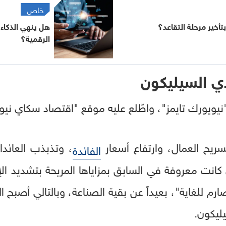
خاص
بتأخير مرحلة التقاعد؟
هل ينهي الذكاء
الرقمية؟
ي السيليكون
ويورك تايمز"، واطّلع عليه موقع "اقتصاد سكاي نيوز 
ح العمال، وارتفاع أسعار
، وتذبذب العائدا
الفائدة
كانت معروفة في السابق بمزاياها المريحة بتشديد الإ
رم للغاية"، بعيداً عن بقية الصناعة، وبالتالي أصبح 
ليكون.