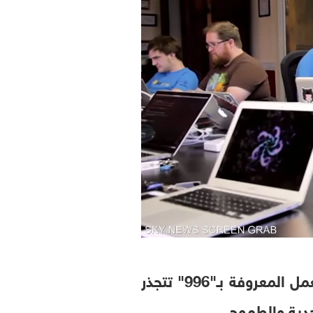
وسط تنافس محموم على الريادة في سباق الذكاء الاصطناعي، بدأت ثقافة العمل المعروفة بـ"996" تتجذر
جدية والطموح.