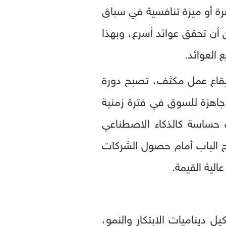
ة أو ميزة تنافسية في سباق
ظور استثماري، فإن الشركات التي ستعتمد على نهج "996" يمكن أن تحقق عوائد أسرع، وبهذا
يقاع عمل مكثف، تصبح دورة
 جاهزة للسوق في فترة زمنية
 حساسة كالذكاء الاصطناعي
فتح الباب أمام حصول الشركات
لية القيمة.
ة تشكيل ديناميات الابتكار والنمو،