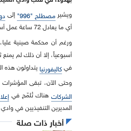
ويشير
إلى
مصطلح "996"
دو
أي ما يعادل 72 ساعة عمل أسبوعياً، وهو نهج نشأ في
أسبوعياً، إلا أن ذلك لم يمنع ثقافة "996" من 
في
يتداولون هذه الفكرة بكثرة ع
كاليفورنيا
وحتى الآن، تبقى المؤشرات على انتشار نهج "996" بكثرة في وادي ا
هناك تُلمّح في
الشركات
إعلا
المديرين التنفيذيين في وادي 
أخبار ذات صلة