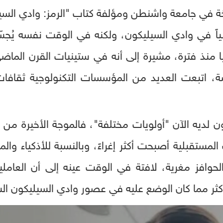
خة في جامعة واشنطن ومؤلفة كتاب "الرمز: وادي السيل
9" جديد نسبياً في وادي السيليكون، ولكنه في الوقت نفس
ا منذ فترة، مشيرة إلى أنه في ستينيات القرن الما
 اتبعت العديد من المؤسسات التكنولوجية ثقاف
ن لديه الآن "أولويات مختلفة"، فالموجة الأخيرة من ال
لمستقبلية أصبحت أكثر إغراءً، وبالنسبة للأذكياء وال
حوافز مغرية، لافتة في الوقت عينه إلى أن العاملي
كثر مما كان الوضع عليه في عصور وادي السيليكون الس