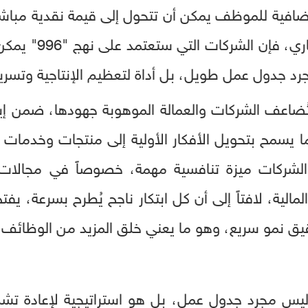
افية للموظف يمكن أن تتحول إلى قيمة نقدية مباشر
الابتكار. أما من من
ُضاعف الشركات والعمالة الموهوبة جهودها، ضمن إ
ما يسمح بتحويل الأفكار الأولية إلى منتجات وخدمات
 الشركات ميزة تنافسية مهمة، خصوصاً في مجالات
مالية، لافتاً إلى أن كل ابتكار ناجح يُطرح بسرعة، ي
يق نمو سريع، وهو ما يعني خلق المزيد من الوظائف عا
ى حاطوم أن نهج "996" ليس مجرد جدول عمل، بل هو استراتيجية لإعاد