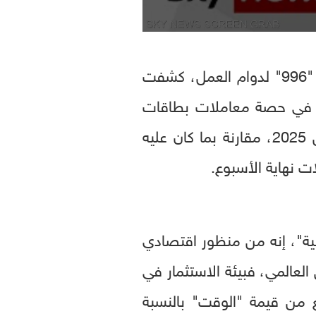
وفي دليل واضح على أن العديد من شركات وادي السيليكون، بدأت بتطبيق نهج "996" لدوام العمل، كشفت
اً في حصة معاملات بطاقات
الائتمان للشركات في سان فرانسيسكو، خلال ايام السبت خلال النصف الأول من 2025، مقارنة بما كان عليه
ت نهاية الأسبوع.
ية"، إنه من منظور اقتصادي
لتنافس العالمي، فبيئة الاستثمار في
ع من قيمة "الوقت" بالنسبة