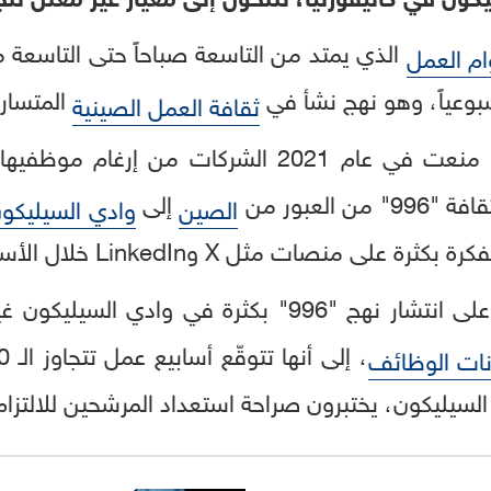
الذي يمتد من التاسعة صباحاً حتى التاسعة م
ام العمل
المتسارع
ثقافة العمل الصينية
العبور من
إلى
الصين
وادي السيليكو
لى منصات مثل X وLinkedIn خلال الأسابيع الأخيرة.
لسيليكون غير مؤكدة تماماً، إلا أن بعض
نات الوظائف
السيليكون، يختبرون صراحة استعداد المرشحين للالتزام