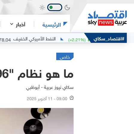
أخبار
الرئيسية
#اقتصاد_سكاي
النفط الأميركي الخفيف
78.04
5
%)
+
2.82
(
+
2.21
%)
+
1.72
خاص
ما هو نظام "996" ولماذا يجذب عمالقة وادي السيليكون؟
سكاي نيوز عربية - أبوظبي
09:00 - 11 أكتوبر 2025