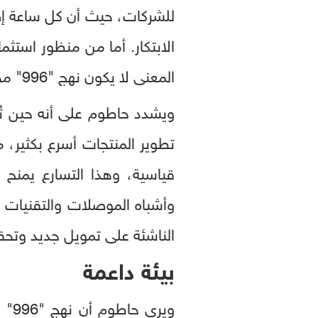
للشركات، حيث أن كل ساعة إض
المعنى لا يكون نهج "996" مجرد جدول عمل طويل، بل أداة لتعظيم الإنتاجية وتسريع العوائد.
ويشدد حاطوم على أنه حين ت
تطوير المنتجات أسرع بكثير، 
قياسية، وهذا التسارع يمنح
وأشباه الموصلات والتقنيات ال
الناشئة على تمويل جديد وتحق
بيئة داعمة
وير