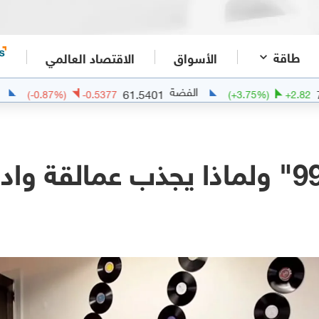
طاقة
الأسواق
الاقتصاد العالمي
الفضة
الذهب
36.29
61.5401
(
-0.87
%)
-0.5377
(
+
3.7