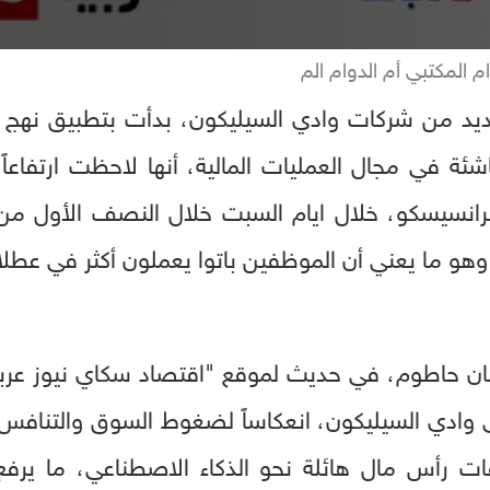
ام المكتبي أم الدوام الم
ئة في مجال العمليات المالية، أنها لاحظت ارتفاع
هو ما يعني أن الموظفين باتوا يعملون أكثر في عطلا
 حسان حاطوم، في حديث لموقع "اقتصاد سكاي نيوز عرب
امتداد ظاهرة "996" إلى وادي السيليكون، انعكاساً لضغوط السوق وا
قات رأس مال هائلة نحو الذكاء الاصطناعي، ما يرف