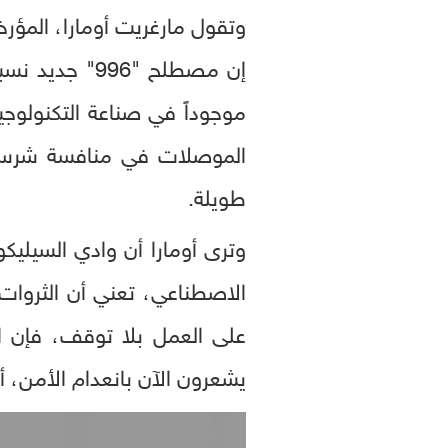
وتقول مارغريت أومارا، المؤر
إن مصطلح "96
موجوداً في صناعة التكنولوجي
الموصلات في منافسة شرسة،
طويلة.
وترى أومارا أن وادي السيليكو
الاصطناعي، تعني أن الثروات ا
على العمل بلا توقف، فإن ال
يشعرون الآن بانعدام الأمن، أ