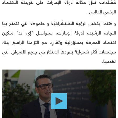
مُسْتَدَامَة تعزِّز مكانة دولة الإمارات على خريطة الاقتصاد
الرقمي العالمي.
واختتم: بفضل الرؤية الاسْتِشْرَافِيَّة والطموحة التي تتمتع بها
القيادة الرشيدة لدولة الإمارات، ستواصل "إي آند" تمكين
اقتصاد المعرفة بمسؤولية وتَفَانٍ، مع التزامنا الراسخ ببناء
مجتمعات أكثر شمولية يقودها الابتكار في جميع الأسواق التي
نخدمها.
0
seconds
of
0
seconds