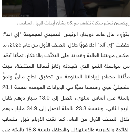
إريكسون توقع مذكرة تفاهم مع &e بشأن أبحاث الجيل السادس
بدَوْرِه، قال حاتم دويدار، الرئيس التنفيذي لمجموعة "إي آند":
حققت "إي آند" أداءً قويًّا خلال النصف الأول من عام 2025، ما
يعكس مرونتنا العالية وقدرتنا على التكيُّف والابتكار. تمكَّنا أيضًا
من مواصلة النمو الذي شهدته ركائز أعمالنا المختلفة، حيث
مكَّنَتنا مصادر إيراداتنا المتنوعة من تحقيق نجاحٍ ماليٍّ ونموٍّ
تشغيليٍّ قوي وسجلنا نموًّا في الإيرادات الموحدة بنسبة 28.1
بالمئة على أساس سنوي، لتصل إلى 18.0 مليار درهم خلال
الربع الثاني، وبنسبة 23.3 بالمئة لتصل إلى 34.9 مليار درهم
خلال النصف الأول من العام. كما نَمَت الأرباح قبل احتساب
الفائدة والضريبة والاستهلاك والإطفاء بنسبة 18.8 بالمئة على