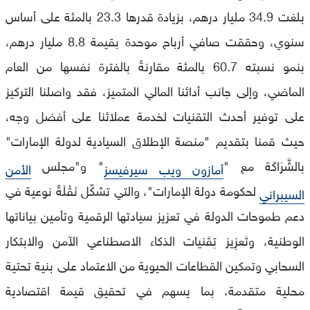
بلغت 34.9 مليار درهم، بزيادة قدرها 23.3 بالمئة على أساس
سنوي، وحققت صافي أرباح موحدة بقيمة 8.8 مليار درهم،
بنمو نسبته 60.7 بالمئة مقارنةً بالفترة نفسها من العام
الماضي، وإلى جانب أدائنا المالي المتميز، فقد واصلنا التركيز
على توفير أحدث التقنيات لخدمة عملائنا على أفضل وجه،
حيث قمنا بتقديم "منصة الإطلاق السيادية لدولة الإمارات"
بالشَّرَاكَة مع "
" و"مجلس
أمازون ويب سيرفيسز
الأمن
لحكومة دولة الإمارات"، والتي تشكِّل نَقْلَةً نوعية في
السيبراني
دعم طموحات الدولة في تعزيز سيادتها الرقمية وتأمين بياناتها
الوطنية، وتَعزِيز تِقَنيات الذكاء الاصطناعي الآمن والابتكار
السحابي وتمكين القطاعات الحيوية من الاعتماد على بنية تحتية
محلية متقدمة، بما يسهم في تحقيق قيمة اقتصادية