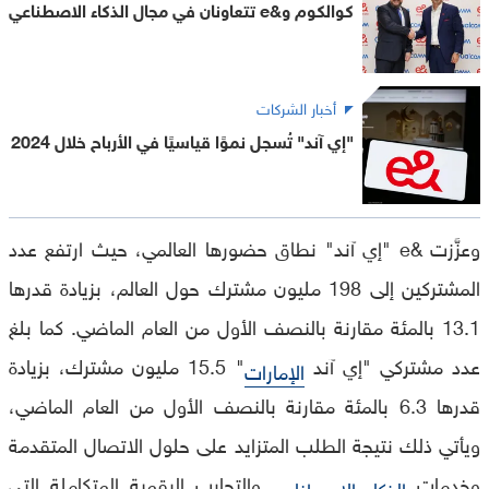
كوالكوم و&e تتعاونان في مجال الذكاء الاصطناعي
أخبار الشركات
"إي آند" تُسجل نموًا قياسيًا في الأرباح خلال 2024
وعزَّزت &e "إي آند" نطاق حضورها العالمي، حيث ارتفع عدد
المشتركين إلى 198 مليون مشترك حول العالم، بزيادة قدرها
13.1 بالمئة مقارنة بالنصف الأول من العام الماضي. كما بلغ
عدد مشتركي "إي آند
" 15.5 مليون مشترك، بزيادة
الإمارات
قدرها 6.3 بالمئة مقارنة بالنصف الأول من العام الماضي،
ويأتي ذلك نتيجة الطلب المتزايد على حلول الاتصال المتقدمة
وخدمات
والتجارب الرقمية المتكاملة التي
الذكاء الاصطناعي