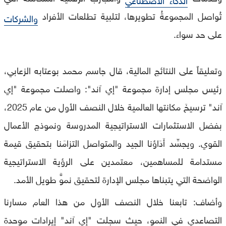
تُواصل المجموعةُ تطويرها، لتلبية تطلعات الأفراد
والشركات
على حد سواء.
وتعليقاً على النتائج المالية، قال جاسم محمد بوعتابه الزعابي،
رئيس مجلس إدارة مجموعة "إي آند": واصلت مجموعة "إي
آند" ترسيخَ مكانتها العالمية خلال النصف الأول من عام 2025،
بفضل الاستثمارات الاستراتيجية المدروسة ونموذج الأعمال
القوي. ويجسِّد أَدَاؤنا الجيد والمتواصل التزامَنا بتحقيق قيمة
مستدامة للمساهمين، معتمدين على الرؤية الاستراتيجية
الواضحة التي يتبناها مجلس الإدارة لتحقيق نموٍّ طويل الأمد.
وأضاف: تابعنا خلال النصف الأول من هذا العام مسارنا
التصاعدي في النمو، حيث سجلت "إي آند" إيرادات موحدة