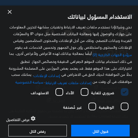
×
تابعنا
الاستخدام المسؤول لبياناتك
نحن وشركاؤنا نستخدم ملفات تعريف الارتباط وتقنيات مشابهة لتخزين المعلومات
على جهازك والوصول إليها ومعالجة البيانات الشخصية مثل عنوان IP والمعرّفات
الفريدة وبيانات التصفح، وذلك من أجل الإعلانات والمحتوى المخصّصين وقياس
الإعلانات والمحتوى واستخلاص رؤى حول الجمهور وتحسين الخدمات. قد يقوم
أيضًا بمعالجة بياناتك لهذه الأغراض ولأغراض أخرى، بما
مزوّدو الجهات الخارجية (2)
في ذلك استخدام بيانات الموقع الجغرافي الدقيقة وخصائص الجهاز. تنطبق
اختياراتك على هذا الموقع فقط. قد يعتمد بعض المورّدين على المصلحة المشروعة
مصدرك الموثوق للمعلومة الاقتصادية
بدلاً من الموافقة؛ لديك الحق في الاعتراض في
. يمكنك سحب
إعدادات الإعلانات
موافقتك في أي وقت من
.
سياسة الخصوصية
إعدادات ملفات تعريف الارتباط
سياسة الخصوصية
الشروط والأحكام
ضروري للغاية
الأداء
الاستهداف
حول سكاي نيوز عربية
اتصل بنا
الوظيفية
غير مُصنفة
كافة العلامات التجارية الخاصة بـ SKY وكل ما تتضمنه من حقوق الملكية الفكرية هي
ملك لشركة Sky Limited ولا تستخدم إلا بتصريح مسبق
عرض التفاصيل
قبول الكل
رفض الكل