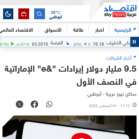
38
°C
أبوظبي
الرئيسية
أخبار
طاقة
الأسواق
الاقتصاد العالمي
 الخفيف
الفضة
ا
63.5516
78.18
(
+
3.37
%)
+
2.0716
(
0
%)
0
أخبار الشركات
9.5 مليار دولار إيرادات "&e" الإماراتية
في النصف الأول
سكاي نيوز عربية - أبوظبي
11:17 - 01 أغسطس 2025