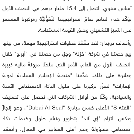
أساس سنوي، لتصل إلى 15.4 مليار درهم في النصف الأول
تؤكِّد هذه النتائج نجاحَ استراتيجيتنا التَّحَوُّلِيَّة وتركيزنا المستمر
على التميز التشغيلي وخلق القيمة المستدامة.
وأضاف دويدار: لقد حقَّقْنا خطوات استراتيجية مهمة، من بينها
بيع حصتنا في شركة "خزنة" وجزء من حصتنا في "أيرلو" خلال
النصف الأول من العام، الأمر الذي مَنَحَنَا مرونةً مالية كبيرة
وعلاوة على ذلك، قدَّمنا "منصة الإطلاق السيادية لدولة
الإمارات" لنعزِّز تركيزنا على حلول الذكاء الاصطناعي الآمنة
والسيادية، وكُنَّا من أوائل الشركات التي تحصل على تصنيف
"الفئة S" الأعلى ضمن مبادرة "Dubai AI Seal"، وهو إنجازٌ
يعكس التزام "إي آند" بتطوير ونشر حلول وخدمات ذكاء
اصطناعي مسؤولة وفق أعلى المعايير في المجال، وأتممْنا