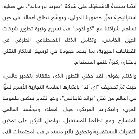
أيضًا صفقةَ الاسْتِحْوَاذ على شركة "صربيا برودباند"، في خطوة
استراتيجية تعزِّز حضورنا الدولي، وتوسِّع نطاق أعمالنا في حين
تساهم شراكتنا مع "كوالكوم" في تسريع وتيرة تطوير شبكات
الجيل الخامس، وتكامل الذكاء الاصطناعي الطرفي في
القطاعات الحيوية، بما يدعم جهودنا في ترسيخ الابتكار التقني
باعتباره ركيزةً للنمو المستدام.
واختتم بقوله: لقد حظي التطور الذي حققناه بتقدير عالمي،
حيث تمَّ تصنيف "إي آند" باعتبارها العلامة التجارية الأسرع نموًّا
في العالم من قِبَلِ "براند فاينانس"، وهو تقدير يعكس طموحنا
الجريء وابتكاراتنا المرتكزة حول العملاء وتوسُّعنا العالمي
المتسارع. ومع تطلعنا للمستقبل، نواصل التركيز على تمكين
التقنيات المستقبلية وتحقيق تأثير مستدام في المجتمعات التي