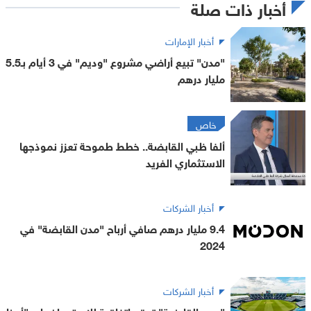
أخبار ذات صلة
أخبار الإمارات
"مدن" تبيع أراضي مشروع "وديم" في 3 أيام بـ5.5
مليار درهم
خاص
ألفا ظبي القابضة.. خطط طموحة تعزز نموذجها
الاستثماري الفريد
أخبار الشركات
9.4 مليار درهم صافي أرباح "مدن القابضة" في
2024
أخبار الشركات
"مدن القابضة" توقع اتفاقية للاستحواذ على "أرينا