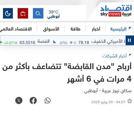
39
°C
أبوظبي
الرئيسية
أخبار
طاقة
الأسواق
الاقتصاد العالمي
لأميركي الخفيف
الفضة
63.5516
78.18
.37
%)
+
2.0716
(
0
%)
0
أخبار الشركات
أرباح "مدن القابضة" تتضاعف بأكثر من
4 مرات في 6 أشهر
سكاي نيوز عربية - أبوظبي
04:27 - 29 يوليو 2025