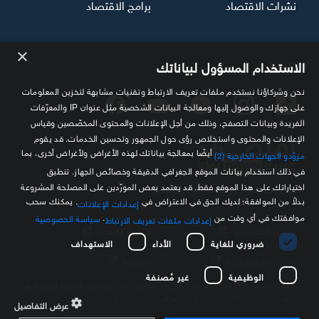
نشرات الاقتصاد
برامج الاقتصاد
×
تابعنا
الاستخدام المسؤول لبياناتك
نحن وشركاؤنا نستخدم ملفات تعريف الارتباط وتقنيات مشابهة لتخزين المعلومات
على جهازك والوصول إليها ومعالجة البيانات الشخصية مثل عنوان IP والمعرّفات
الفريدة وبيانات التصفح، وذلك من أجل الإعلانات والمحتوى المخصّصين وقياس
الإعلانات والمحتوى واستخلاص رؤى حول الجمهور وتحسين الخدمات. قد يقوم
أيضًا بمعالجة بياناتك لهذه الأغراض ولأغراض أخرى، بما
مزوّدو الجهات الخارجية (2)
في ذلك استخدام بيانات الموقع الجغرافي الدقيقة وخصائص الجهاز. تنطبق
اختياراتك على هذا الموقع فقط. قد يعتمد بعض المورّدين على المصلحة المشروعة
مصدرك الموثوق للمعلومة الاقتصادية
بدلاً من الموافقة؛ لديك الحق في الاعتراض في
. يمكنك سحب
إعدادات الإعلانات
موافقتك في أي وقت من
.
سياسة الخصوصية
إعدادات ملفات تعريف الارتباط
سياسة الخصوصية
الشروط والأحكام
ضروري للغاية
الأداء
الاستهداف
حول سكاي نيوز عربية
اتصل بنا
الوظيفية
غير مُصنفة
كافة العلامات التجارية الخاصة بـ SKY وكل ما تتضمنه من حقوق الملكية الفكرية هي
ملك لشركة Sky Limited ولا تستخدم إلا بتصريح مسبق
عرض التفاصيل