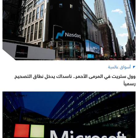
أسواق عالمية
وول ستريت في المرمى الأحمر.. ناسداك يدخل نطاق التصحيح
رسمياً