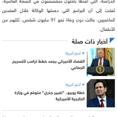
الدراسة، التي أعدّها باحثون متخصصون في الصحة العالمية،
لفتت إلى أن البرامج التي دعمتها الوكالة خلال العقدين
الماضيين، حالت دون وفاة نحو 91 مليون شخص، ثلثهم من
الأطفال.
أخبار ذات صلة
أخبار أميركا
القضاء الأميركي يجمد خطط ترامب للتسريح
الجماعي
أخبار أميركا
خطة روبيو.. "تغيير جذري" متوقع في وزارة
الخارجية الأميركية