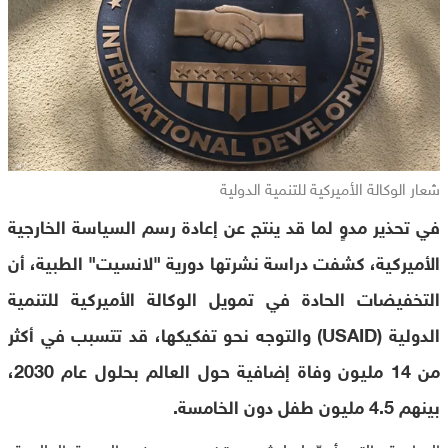
شعار الوكالة الأميركية للتنمية الدولية
في تحذير مدوٍ لما قد ينتج عن إعادة رسم السياسة الخارجية
الأميركية، كشفت دراسة نشرتها دورية "لانسيت" الطبية، أن
التخفيضات الحادة في تمويل الوكالة الأميركية للتنمية
الدولية (USAID) والتوجه نحو تفكيكها، قد تتسبب في أكثر
من 14 مليون وفاة إضافية حول العالم بحلول عام 2030،
بينهم 4.5 مليون طفل دون الخامسة.