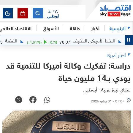
41
°C
أبوظبي
الرئيسية
أخبار
طاقة
الأسواق
الاقتصاد العالمي
النفط الأميركي الخفيف
الفضة
62.1443
78.07
(
+
1.01
%)
+
0.78
أخبار أميركا
دراسة: تفكيك وكالة أميركا للتنمية قد
يودي بـ14 مليون حياة
سكاي نيوز عربية - أبوظبي
07:07 - 01 يوليو 2025