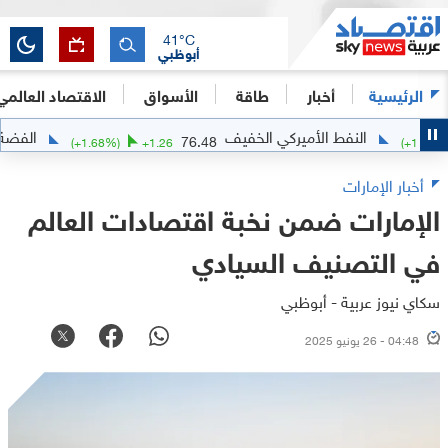
41
°C
أبوظبي
الرئيسية
أخبار
طاقة
الأسواق
الاقتصاد العالمي
النفط الأميركي الخفيف
الفضة
1.5395
76.48
(
+
1.68
%)
+
1.26
أخبار الإمارات
الإمارات ضمن نخبة اقتصادات العالم
في التصنيف السيادي
سكاي نيوز عربية - أبوظبي
04:48 - 26 يونيو 2025