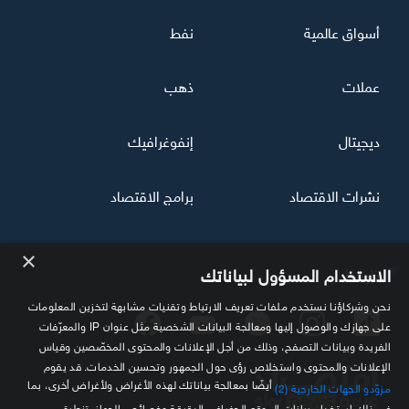
أسواق عالمية
نفط
عملات
ذهب
ديجيتال
إنفوغرافيك
نشرات الاقتصاد
برامج الاقتصاد
×
تابعنا
الاستخدام المسؤول لبياناتك
نحن وشركاؤنا نستخدم ملفات تعريف الارتباط وتقنيات مشابهة لتخزين المعلومات
على جهازك والوصول إليها ومعالجة البيانات الشخصية مثل عنوان IP والمعرّفات
الفريدة وبيانات التصفح، وذلك من أجل الإعلانات والمحتوى المخصّصين وقياس
الإعلانات والمحتوى واستخلاص رؤى حول الجمهور وتحسين الخدمات. قد يقوم
أيضًا بمعالجة بياناتك لهذه الأغراض ولأغراض أخرى، بما
مزوّدو الجهات الخارجية (2)
في ذلك استخدام بيانات الموقع الجغرافي الدقيقة وخصائص الجهاز. تنطبق