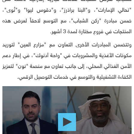
"نحالي الإمارات"، و"البنا براذرز"، و"دقوس ليوا" و"نُوى"،
ضمن مبادرة "ركن الشباب"، مع التوسع لاحقاً لعرض هذه
المنتجات في فروع مختارة لمدة 3 أشهر.
وتتضمن المبادرات الأخرى التعاون مع "مزارع العين" لتوريد
مكونات الأغذية والمشروبات في "واحة أدنوك"، في إطار دعم
الأمن الغذائي المحلي، إلى جانب تعاون مع منصة "نون" لتعزيز
الكفاءة التشغيلية والتوسع في خدمات التوصيل الرقمي.
0
seconds
of
0
seconds