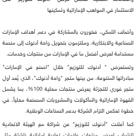
الاستثمار في المواهب الإماراتية وتمكينها
وأضاف اللمكي، فخورون بالمشاركة في دعم أهداف الإمارات
الصناعية والابتكارية، وملتزمون بتحويل واحة أدنوك إلى منصة
مستدامة لعرض أفضل ما في الإمارات من منتجات وخدمات.
وتستعرض " أدنوك للتوزيع" خلال "اصنع في الإمارات"
مبادراتها المتنوعة، من بينها متجر "واحة أدنوك"، الذي يُعد أول
متجر فوري للتجزئة يعرض منتجات محلية 100%، بما يشمل
القهوة الإماراتية والمأكولات والمشروبات المصنعة محلياً، في
خطوة تعكس التزام الشركة بدعم الصناعات الوطنية.
كما أعلنت "أدنوك للتوزيع" عن شراكة مع الهيئة الاتحادية
للشباب لعرض منتجات علامات تجارية إماراتية ناشئة مثل