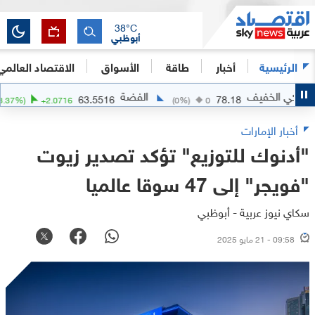
38
°C
أبوظبي
الرئيسية
أخبار
طاقة
الأسواق
الاقتصاد العالمي
الخفيف
الفضة
ا
63.5516
78.18
(
+
3.37
%)
+
2.0716
(
0
%)
0
أخبار الإمارات
"أدنوك للتوزيع" تؤكد تصدير زيوت
"فويجر" إلى 47 سوقا عالميا
سكاي نيوز عربية - أبوظبي
09:58 - 21 مايو 2025