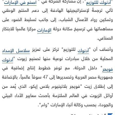
"
"، إن مشاركة الشركة في "
"
أدنوك للتوزيع
اصنع في الإمارات
تأتي ترجمةً لإستراتيجيتها الهادفة إلى دعم المنتج الوطني
وتمكين رواد الأعمال الشباب، إلى جانب تسليط الضوء على
مساهماتها في ترسيخ مكانة دولة
مركزا عالميا للابتكار
الإمارات
الصناعي.
وأضاف أن "
للتوزيع" تركز على تعزيز
أدنوك
سلاسل الإمداد
المحلية من خلال مبادرات نوعية منها تصنيع زيوت "
أدنوك
" داخل الدولة، مع توفر خطوط إنتاج إضافية في
فويجر
جمهورية مصر العربية وتصديرها إلى 47 سوقاً عالمياً، بالإضافة
إلى إطلاق زيت "فويجر بلاتينيوم بلاس إيكو، الذي يُعد من
أوائل الزيوت في العالم الملتزمة بأحدث معايير الأداء البيئي
والجودة، بحسب وكالة أنباء الإمارات "وام".