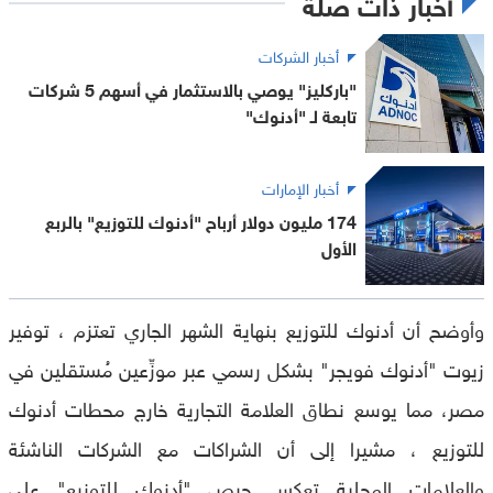
أخبار ذات صلة
أخبار الشركات
"باركليز" يوصي بالاستثمار في أسهم 5 شركات
تابعة لـ "أدنوك"
أخبار الإمارات
174 مليون دولار أرباح "أدنوك للتوزيع" بالربع
الأول
وأوضح أن أدنوك للتوزيع بنهاية الشهر الجاري تعتزم ، توفير
زيوت "أدنوك فويجر" بشكل رسمي عبر موزِّعين مُستقلين في
مصر، مما يوسع نطاق العلامة التجارية خارج محطات أدنوك
للتوزيع ، مشيرا إلى أن الشراكات مع الشركات الناشئة
والعلامات المحلية تعكس حرص "أدنوك للتوزيع" على