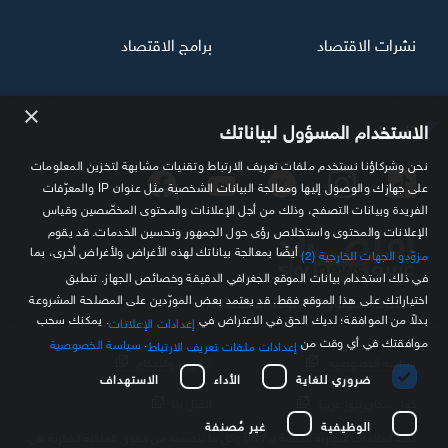
نشرات الاقتصاد
برامج الاقتصاد
×
تابعنا
الاستخدام المسؤول لبياناتك
نحن وشركاؤنا نستخدم ملفات تعريف الارتباط وتقنيات مشابهة لتخزين المعلومات
على جهازك والوصول إليها ومعالجة البيانات الشخصية مثل عنوان IP والمعرّفات
الفريدة وبيانات التصفح، وذلك من أجل الإعلانات والمحتوى المخصّصين وقياس
الإعلانات والمحتوى واستخلاص رؤى حول الجمهور وتحسين الخدمات. قد يقوم
أيضًا بمعالجة بياناتك لهذه الأغراض ولأغراض أخرى، بما
مزوّدو الجهات الخارجية (2)
في ذلك استخدام بيانات الموقع الجغرافي الدقيقة وخصائص الجهاز. تنطبق
اختياراتك على هذا الموقع فقط. قد يعتمد بعض المورّدين على المصلحة المشروعة
مصدرك الموثوق للمعلومة الاقتصادية
بدلاً من الموافقة؛ لديك الحق في الاعتراض في
. يمكنك سحب
إعدادات الإعلانات
موافقتك في أي وقت من
.
سياسة الخصوصية
إعدادات ملفات تعريف الارتباط
سياسة الخصوصية
الشروط والأحكام
ضروري للغاية
الأداء
الاستهداف
حول سكاي نيوز عربية
اتصل بنا
الوظيفية
غير مُصنفة
كافة العلامات التجارية الخاصة بـ SKY وكل ما تتضمنه من حقوق الملكية الفكرية هي