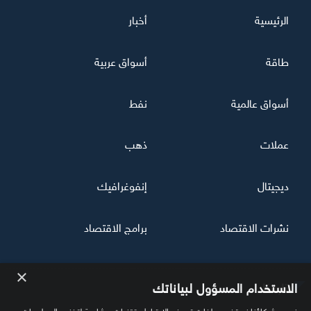
الرئيسية
أخبار
طاقة
أسواق عربية
أسواق عالمية
نفط
عملات
ذهب
ديجيتال
إنفوغرافيك
نشرات الاقتصاد
برامج الاقتصاد
×
تابعنا
الاستخدام المسؤول لبياناتك
نحن وشركاؤنا نستخدم ملفات تعريف الارتباط وتقنيات مشابهة لتخزين المعلومات