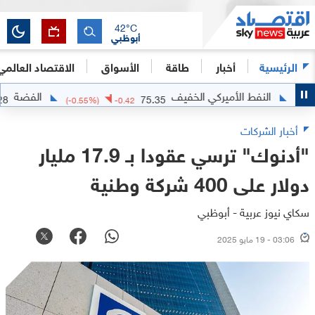
42
°C
أبوظبي
الرئيسية
أخبار
طاقة
الأسواق
الاقتصاد العالمي
النفط الأميركي الخفيف
الفضة
61.9528
75.35
8
(
-0.55
%)
-0.42
أخبار الشركات
"أدنوك" ترسي عقودا بـ 17.9 مليار
دولار على 400 شركة وطنية
سكاي نيوز عربية - أبوظبي
03:06 - 19 مايو 2025