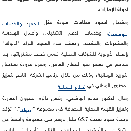
لدولة الإمارات.
وتشمل العقود قطاعات حيوية مثل
،
الحفر
والخدمات
، وخدمات الدعم التشغيلي، وأعمال الهندسة
اللوجستية
والمشتريات والتشييد، وتجسّد هذه العقود التزام "أدنوك"
بإعطاء الأولوية للشركات المحلية ضمن خطط مشترياتها، بما
يساهم في تحفيز نمو القطاع الخاص، وتعزيز مرونة سلاسل
التوريد الوطنية، وذلك من خلال برنامج الشركة الناجح لتعزيز
المحتوى الوطني في
.
قطاع الصناعة
وقال الدكتور صالح الهاشمي، رئيس دائرة الشؤون التجارية
وتعزيز القيمة المحلية المضافة في مجموعة "
":" تؤكد
أدنوك
ترسية عقود بقيمة 65.7 مليار درهم على مجموعة واسعة من
الشركات والمُورّدين المحليين، التزام "أدنوك" الراسخ