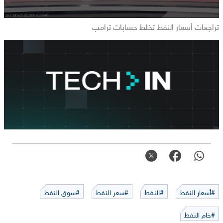
تراجعات أسعار النفط تخلط حسابات ترامب
#أسعار النفط
#النفط
#سعر النفط
#سوق النفط
#خام النفط