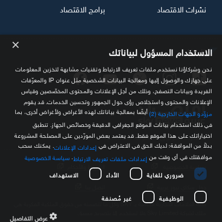
نشرات الاقتصاد
برامج الاقتصاد
×
تابعنا
الاستخدام المسؤول لبياناتك
نحن وشركاؤنا نستخدم ملفات تعريف الارتباط وتقنيات مشابهة لتخزين المعلومات
على جهازك والوصول إليها ومعالجة البيانات الشخصية مثل عنوان IP والمعرّفات
الفريدة وبيانات التصفح، وذلك من أجل الإعلانات والمحتوى المخصّصين وقياس
الإعلانات والمحتوى واستخلاص رؤى حول الجمهور وتحسين الخدمات. قد يقوم
أيضًا بمعالجة بياناتك لهذه الأغراض ولأغراض أخرى، بما
مزوّدو الجهات الخارجية (2)
في ذلك استخدام بيانات الموقع الجغرافي الدقيقة وخصائص الجهاز. تنطبق
اختياراتك على هذا الموقع فقط. قد يعتمد بعض المورّدين على المصلحة المشروعة
مصدرك الموثوق للمعلومة الاقتصادية
بدلاً من الموافقة؛ لديك الحق في الاعتراض في
. يمكنك سحب
إعدادات الإعلانات
موافقتك في أي وقت من
.
سياسة الخصوصية
إعدادات ملفات تعريف الارتباط
سياسة الخصوصية
الشروط والأحكام
ضروري للغاية
الأداء
الاستهداف
حول سكاي نيوز عربية
اتصل بنا
الوظيفية
غير مُصنفة
كافة العلامات التجارية الخاصة بـ SKY وكل ما تتضمنه من حقوق الملكية الفكرية هي
ملك لشركة Sky Limited ولا تستخدم إلا بتصريح مسبق
عرض التفاصيل