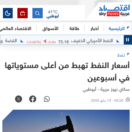
41
°C
أبوظبي
الرئيسية
أخبار
طاقة
الأسواق
الاقتصاد العالمي
النفط الأميركي الخفيف
الفضة
61.7858
75.18
(
-0.05
%)
-0.04
نفط
أسعار النفط تهبط من أعلى مستوياتها
في أسبوعين
سكاي نيوز عربية - أبوظبي
03:20 - 13 مايو 2025