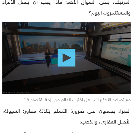
المرتبك، يبقى السؤال الأهم: ماذا يجب أن يفعل الأفراد
والمستثمرون اليوم؟
0
seconds
of
0
seconds
مع تصاعد التحذيرات.. هل اقترب العالم من أزمة اقتصادية؟
الخبراء يجمعون على ضرورة التسلح بثلاثة محاور: السيولة،
الأصل العقاري، والذهب: