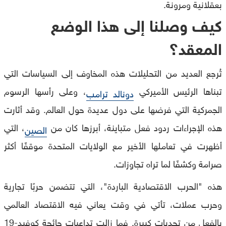
بعقلانية ومرونة.
كيف وصلنا إلى هذا الوضع
المعقد؟
تُرجع العديد من التحليلات هذه المخاوف إلى السياسات التي
تبناها الرئيس الأميركي
، وعلى رأسها الرسوم
دونالد ترامب
الجمركية التي فرضها على دول عديدة حول العالم. وقد أثارت
هذه الإجراءات ردود فعل متباينة، أبرزها كان من
، التي
الصين
أظهرت في تعاملها الأخير مع الولايات المتحدة موقفًا أكثر
صرامة وكشفًا لما تراه تجاوزات.
هذه "الحرب الاقتصادية الباردة"، التي تتضمن حربًا تجارية
وحرب عملات، تأتي في وقت يعاني فيه الاقتصاد العالمي
بالفعل من تحديات كبيرة. فما زالت تداعيات جائحة كوفيد-19