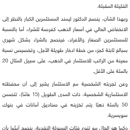
القليلة المقبلة.
وبهذا الشأن، ينصح الدكتور ليمند المستثمرين الكبار بالنظر إلى
الانخفاض الحالي في أسعار الذهب كفرصة للشراء. أما بالنسبة
للمستثمرين الصغار والأفراد، فينصح بالشراء بشكل شهري
بمبالغ ثابتة كجزء من خطة ادخار طويلة الأجل، وتخصيص نسبة
معينة من الراتب للاستثمار في الذهب، على سبيل المثال 20
بالمئة على الأقل.
وعن تجربته الشخصية مع الاستثمار يشير إلى أن محفظته
الاستثمارية الشخصية، ذات المدى الطويل (15 عامًا)، تتضمن
50 بالمئة ذهبًا يتم تخزينه في صناديق أمانات في بنوك
سويسرية.
وكما هو الحال مع تنوع فئات السيولة النقدية، ينصح أيضًا بأن