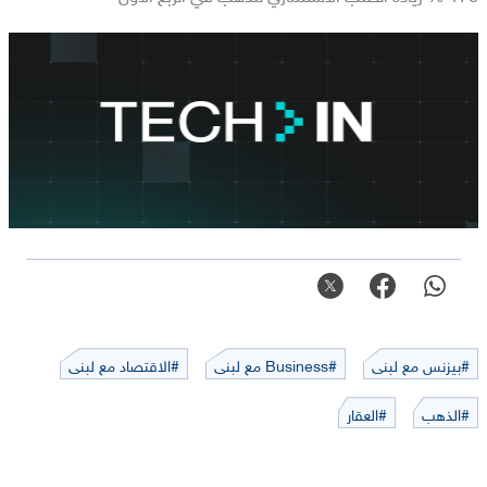
#بيزنس مع لبنى
#Business مع لبنى
#الاقتصاد مع لبنى
#الذهب
#العقار