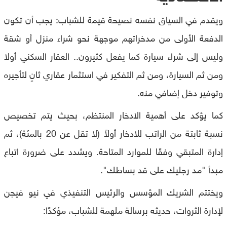
ويقدم في السياق نفسه نصيحة قيمة للشباب: يجب أن تكون
الدفعة الأولى من مدخراتهم موجهة نحو شراء منزل أو شقة
وليس إلى شراء سيارة كما يفعل كثيرون.. العقار السكني أولا
ومن ثم السيارة، ومن ثم التفكير في استثمار عقاري ثانٍ لتأجيره
وتوفير دخل إضافي منه.
كما يؤكد على أهمية الادخار المنتظم، بحيث يتم تخصيص
نسبة ثابتة من الراتب للادخار أولاً (لا تقل عن 20 بالمئة)، ثم
إدارة المتبقي وفقًا للموارد المتاحة. ويشدد على ضرورة اتباع
مبدأ "مد رجليك على قد بساطك".
ويختتم الشريك المؤسس والرئيس التنفيذي في نيو فيجن
لإدارة الثروات، حديثه برسالة ملهمة للشباب، مؤكدًا: