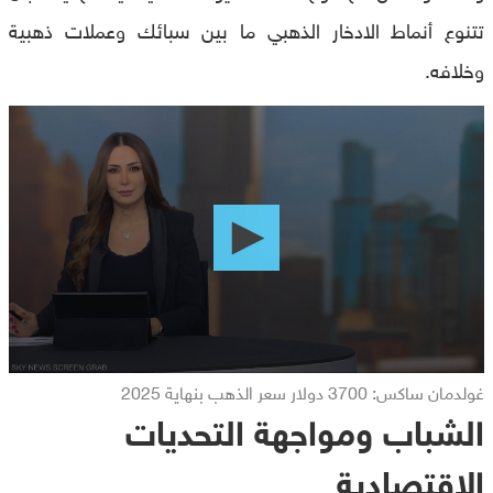
تتنوع أنماط الادخار الذهبي ما بين سبائك وعملات ذهبية
وخلافه.
0
seconds
of
0
seconds
غولدمان ساكس: 3700 دولار سعر الذهب بنهاية 2025
الشباب ومواجهة التحديات
الاقتصادية