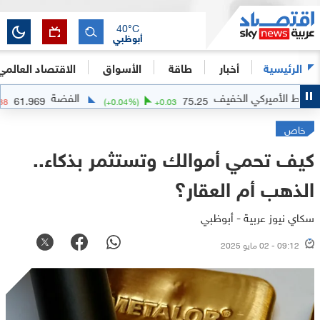
40
°C
أبوظبي
الرئيسية
أخبار
طاقة
الأسواق
الاقتصاد العالمي
 الخفيف
الفضة
61.969
75.25
-0.18
%)
-0.1088
(
+
0.04
%)
+
0.03
خاص
كيف تحمي أموالك وتستثمر بذكاء..
الذهب أم العقار؟
سكاي نيوز عربية - أبوظبي
09:12 - 02 مايو 2025