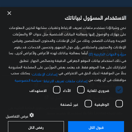
×
تابعنا
الاستخدام المسؤول لبياناتك
نحن وشركاؤنا نستخدم ملفات تعريف الارتباط وتقنيات مشابهة لتخزين المعلومات
على جهازك والوصول إليها ومعالجة البيانات الشخصية مثل عنوان IP والمعرّفات
الفريدة وبيانات التصفح، وذلك من أجل الإعلانات والمحتوى المخصّصين وقياس
الإعلانات والمحتوى واستخلاص رؤى حول الجمهور وتحسين الخدمات. قد يقوم
أيضًا بمعالجة بياناتك لهذه الأغراض ولأغراض أخرى، بما
مزوّدو الجهات الخارجية (2)
في ذلك استخدام بيانات الموقع الجغرافي الدقيقة وخصائص الجهاز. تنطبق
اختياراتك على هذا الموقع فقط. قد يعتمد بعض المورّدين على المصلحة المشروعة
مصدرك الموثوق للمعلومة الاقتصادية
بدلاً من الموافقة؛ لديك الحق في الاعتراض في
. يمكنك سحب
إعدادات الإعلانات
موافقتك في أي وقت من
.
سياسة الخصوصية
إعدادات ملفات تعريف الارتباط
سياسة الخصوصية
الشروط والأحكام
ضروري للغاية
الأداء
الاستهداف
حول سكاي نيوز عربية
اتصل بنا
الوظيفية
غير مُصنفة
كافة العلامات التجارية الخاصة بـ SKY وكل ما تتضمنه من حقوق الملكية الفكرية هي
ملك لشركة Sky Limited ولا تستخدم إلا بتصريح مسبق
عرض التفاصيل
قبول الكل
رفض الكل