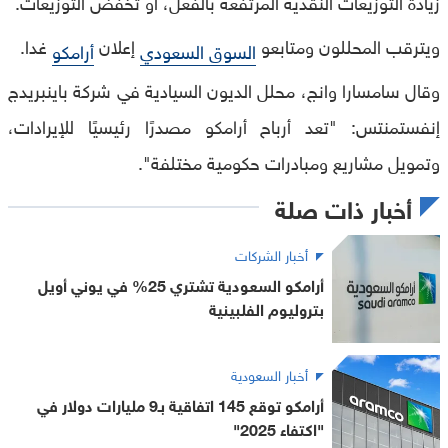
زيادة التوزيعات النقدية المرتفعة بالفعل، أو تخفض التوزيعات.
ويترقب المحللون ومتابعو
إعلان
غدا.
السوق السعودي
أرامكو
وقال سامسارا وانج، محلل الديون السيادية في شركة باينبريدج
إنفستمنتس: "تعد أرباح أرامكو مصدرًا رئيسيًا للإيرادات،
وتمويل مشاريع ومبادرات حكومية مختلفة".
أخبار ذات صلة
أخبار الشركات
أرامكو السعودية تشتري 25% في يوني أويل
بتروليوم الفلبينية
أخبار السعودية
أرامكو توقع 145 اتفاقية بـ9 مليارات دولار في
"اكتفاء 2025"