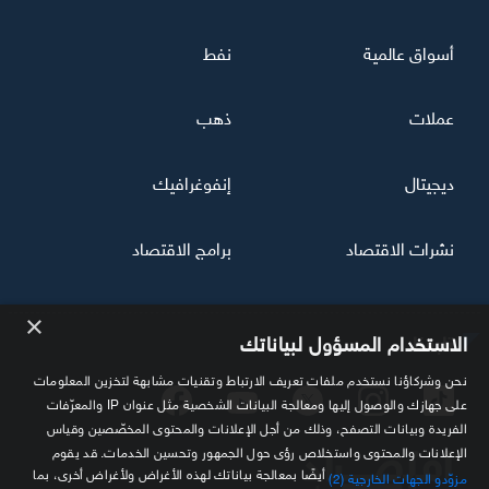
أسواق عالمية
نفط
عملات
ذهب
ديجيتال
إنفوغرافيك
نشرات الاقتصاد
برامج الاقتصاد
×
تابعنا
الاستخدام المسؤول لبياناتك
نحن وشركاؤنا نستخدم ملفات تعريف الارتباط وتقنيات مشابهة لتخزين المعلومات
على جهازك والوصول إليها ومعالجة البيانات الشخصية مثل عنوان IP والمعرّفات
الفريدة وبيانات التصفح، وذلك من أجل الإعلانات والمحتوى المخصّصين وقياس
الإعلانات والمحتوى واستخلاص رؤى حول الجمهور وتحسين الخدمات. قد يقوم
أيضًا بمعالجة بياناتك لهذه الأغراض ولأغراض أخرى، بما
مزوّدو الجهات الخارجية (2)