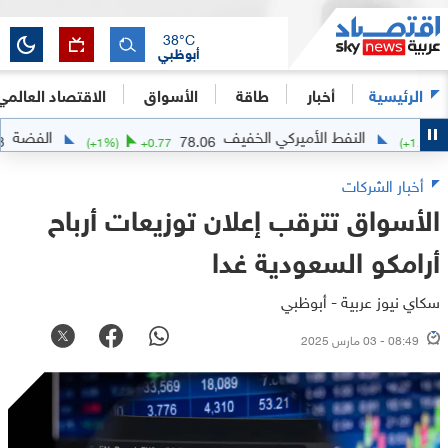
38
°C
أبوظبي
الرئيسية
أخبار
طاقة
الأسواق
الاقتصاد العالمي
النفط الأميركي الخفيف
الفضة
63.33
78.06
85
(
+
1
%)
+
0.77
أخبار الشركات
الأسواق تترقب إعلان توزيعات أرباح
أرامكو السعودية غدا
سكاي نيوز عربية - أبوظبي
08:49 - 03 مارس 2025