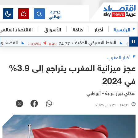
42
°C
أبوظبي
الرئيسية
أخبار
طاقة
الأسواق
الاقتصاد العالمي
النفط الأميركي الخفيف
الفضة
62.0776
74.77
(
-0.6
%)
-0.45
أخبار المغرب
عجز ميزانية المغرب يتراجع إلى 3.9%
في 2024
سكاي نيوز عربية - أبوظبي
14:01 - 21 يناير 2025