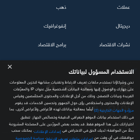
عملات
ذهب
ديجيتال
إنفوغرافيك
نشرات الاقتصاد
برامج الاقتصاد
×
تابعنا
الاستخدام المسؤول لبياناتك
نحن وشركاؤنا نستخدم ملفات تعريف الارتباط وتقنيات مشابهة لتخزين المعلومات
على جهازك والوصول إليها ومعالجة البيانات الشخصية مثل عنوان IP والمعرّفات
الفريدة وبيانات التصفح، وذلك من أجل الإعلانات والمحتوى المخصّصين وقياس
الإعلانات والمحتوى واستخلاص رؤى حول الجمهور وتحسين الخدمات. قد يقوم
أيضًا بمعالجة بياناتك لهذه الأغراض ولأغراض أخرى، بما
مزوّدو الجهات الخارجية (2)
في ذلك استخدام بيانات الموقع الجغرافي الدقيقة وخصائص الجهاز. تنطبق
اختياراتك على هذا الموقع فقط. قد يعتمد بعض المورّدين على المصلحة المشروعة
مصدرك الموثوق للمعلومة الاقتصادية
بدلاً من الموافقة؛ لديك الحق في الاعتراض في
. يمكنك سحب
إعدادات الإعلانات
موافقتك في أي وقت من
.
سياسة الخصوصية
إعدادات ملفات تعريف الارتباط