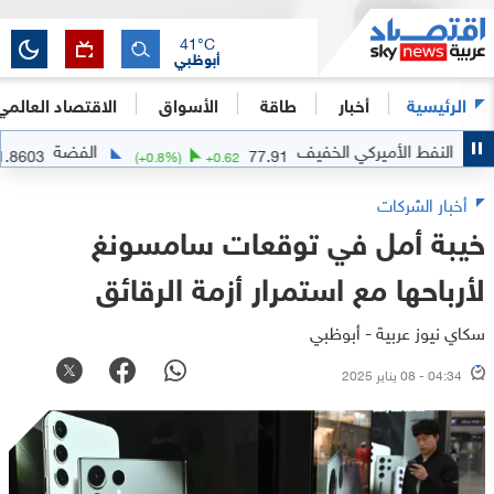
41
°C
أبوظبي
الرئيسية
أخبار
طاقة
الأسواق
الاقتصاد العالمي
نفط الأميركي الخفيف
الفضة
61.8603
77.91
3803
(
+
0.8
%)
+
0.62
أخبار الشركات
خيبة أمل في توقعات سامسونغ
لأرباحها مع استمرار أزمة الرقائق
سكاي نيوز عربية - أبوظبي
04:34 - 08 يناير 2025