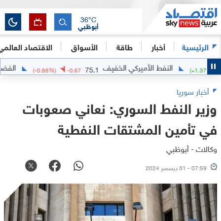
36
°C
أبوظبي
الرئيسية
أخبار
طاقة
الأسواق
الاقتصاد العالمي
النفط الأميركي الخفيف
الفضة
2.0778
75.1
(
-0.88
%)
-0.67
(
أخبار سوريا
وزير النفط السوري: نعاني صعوبات
في تأمين المشتقات النفطية
وكالات - أبوظبي
07:59 - 31 ديسمبر 2024