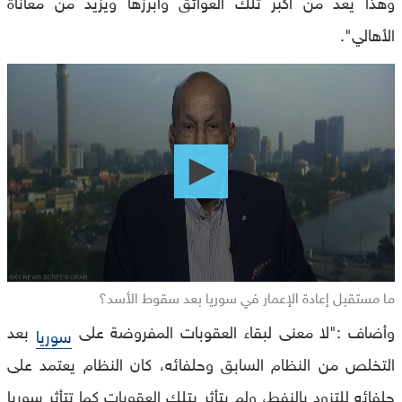
وهذا يعد من أكبر تلك العوائق وأبرزها ويزيد من معاناة
الأهالي".
0
seconds
of
0
seconds
ما مستقبل إعادة الإعمار في سوريا بعد سقوط الأسد؟
وأضاف :"لا معنى لبقاء العقوبات المفروضة على
بعد
سوريا
التخلص من النظام السابق وحلفائه، كان النظام يعتمد على
حلفائه للتزود بالنفط، ولم يتأثر بتلك العقوبات كما تتأثر سوريا