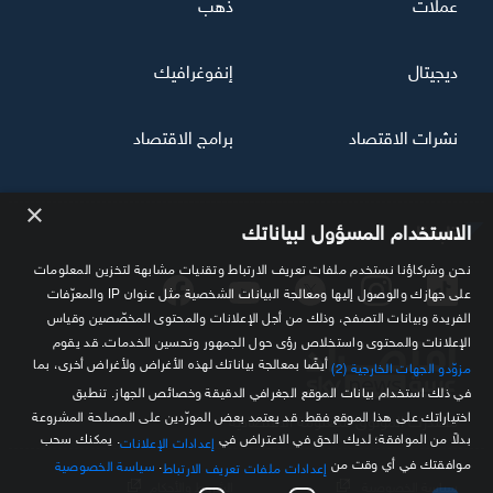
عملات
ذهب
ديجيتال
إنفوغرافيك
نشرات الاقتصاد
برامج الاقتصاد
×
تابعنا
الاستخدام المسؤول لبياناتك
نحن وشركاؤنا نستخدم ملفات تعريف الارتباط وتقنيات مشابهة لتخزين المعلومات
على جهازك والوصول إليها ومعالجة البيانات الشخصية مثل عنوان IP والمعرّفات
الفريدة وبيانات التصفح، وذلك من أجل الإعلانات والمحتوى المخصّصين وقياس
الإعلانات والمحتوى واستخلاص رؤى حول الجمهور وتحسين الخدمات. قد يقوم
أيضًا بمعالجة بياناتك لهذه الأغراض ولأغراض أخرى، بما
مزوّدو الجهات الخارجية (2)
في ذلك استخدام بيانات الموقع الجغرافي الدقيقة وخصائص الجهاز. تنطبق
اختياراتك على هذا الموقع فقط. قد يعتمد بعض المورّدين على المصلحة المشروعة
مصدرك الموثوق للمعلومة الاقتصادية
بدلاً من الموافقة؛ لديك الحق في الاعتراض في
. يمكنك سحب
إعدادات الإعلانات
موافقتك في أي وقت من
.
سياسة الخصوصية
إعدادات ملفات تعريف الارتباط
سياسة الخصوصية
الشروط والأحكام