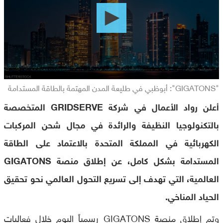
3
minutes,
47
seconds
"GIGATONS": أبوظبي في طليعة المدن المهتمة بالطاقة المستدامة
أعلن رواد الأعمال في شركة GRIDSERVE المتخصصة
بالتكنولوجيا النظيفة والرائدة في مجال شحن المركبات
الكهربائية في المملكة المتحدة بالاعتماد على الطاقة
المستدامة بشكل كامل، عن إطلاق منصة GIGATONS
العالمية، التي تهدف إلى تسريع التحول العالمي نحو تحقيق
الحياد المناخي.
وتم إطلاق منصة GIGATONS رسمياً اليوم خلال فعاليات