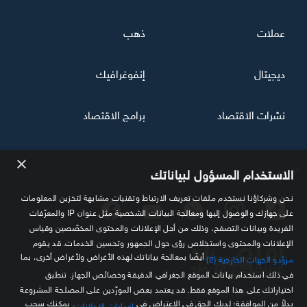
عملات
ذهب
ديجيتال
إنفوغرافيك
نشرات الاقتصاد
برامج الاقتصاد
×
تابعنا
الاستخدام المسؤول لبياناتك
نحن وشركاؤنا نستخدم ملفات تعريف الارتباط وتقنيات مشابهة لتخزين المعلومات
على جهازك والوصول إليها ومعالجة البيانات الشخصية مثل عنوان IP والمعرّفات
الفريدة وبيانات التصفح، وذلك من أجل الإعلانات والمحتوى المخصّصين وقياس
الإعلانات والمحتوى واستخلاص رؤى حول الجمهور وتحسين الخدمات. قد يقوم
أيضًا بمعالجة بياناتك لهذه الأغراض ولأغراض أخرى، بما
مزوّدو الجهات الخارجية (2)
في ذلك استخدام بيانات الموقع الجغرافي الدقيقة وخصائص الجهاز. تنطبق
اختياراتك على هذا الموقع فقط. قد يعتمد بعض المورّدين على المصلحة المشروعة
مصدرك الموثوق للمعلومة الاقتصادية
بدلاً من الموافقة؛ لديك الحق في الاعتراض في
. يمكنك سحب
إعدادات الإعلانات