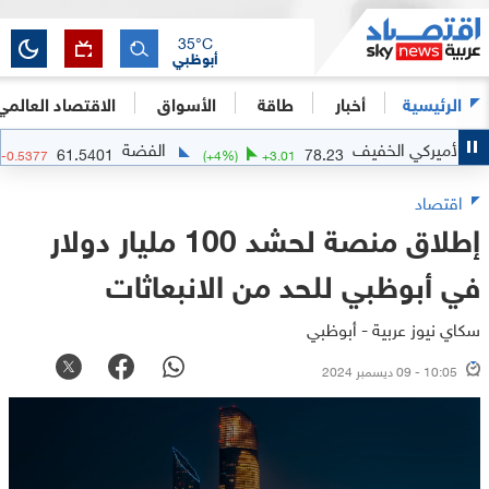
35
°C
أبوظبي
الرئيسية
أخبار
طاقة
الأسواق
الاقتصاد العالمي
يركي الخفيف
الفضة
61.5401
78.23
.87
%)
-0.5377
(
+
4
%)
+
3.01
اقتصاد
إطلاق منصة لحشد 100 مليار دولار
في أبوظبي للحد من الانبعاثات
سكاي نيوز عربية - أبوظبي
10:05 - 09 ديسمبر 2024
0
seconds
of