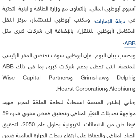
أسبوع أبوظبي المالي، بالتعاون مع وزارة الطاقة والبنية التحتية
في
، ومكتب أبوظبي للاستثمار، مركز النقل
دولة الإمارات
المتكامل (أبوظبي للتنقل)، بالإضافة إلى شركات كبرى مثل
.
ABB
وبحسب بيان اليوم، فإن أبوظبي سوف تحتضن المقر الرئيسي
للمنصة، التي تحظى بدعم شركات كبرى بما في ذلك ABB
وDelphi وGrimshaw وWise Capital Partners
وAlephium وHearst Corporation.
ويأتي إطلاق المنصة استجابةً للحاجة الملحّة لتعزيز جهود
مواجهة تحديثات التغيّر المناخي وتحقيق خفض سنوي قدره 59
غيغا طن من الانبعاثات الكربونية بحلول عام 2050، لتحقيق
الحياد المناخي والحفاظ على ارتفاع درجات الحرارة العالمية ضمن