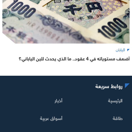
اليابان
أضعف مستوياته في 4 عقود.. ما الذي يحدث للين الياباني؟
روابط سريعة
الرئيسية
أخبار
طاقة
أسواق عربية