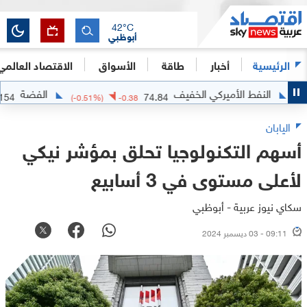
42
°C
أبوظبي
الرئيسية
أخبار
طاقة
الأسواق
الاقتصاد العالمي
لنفط الأميركي الخفيف
الفضة
62.1154
74.84
376
(
-0.51
%)
-0.38
اليابان
أسهم التكنولوجيا تحلق بمؤشر نيكي
لأعلى مستوى في 3 أسابيع
سكاي نيوز عربية - أبوظبي
09:11 - 03 ديسمبر 2024