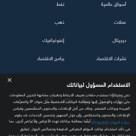
أسواق عالمية
نفط
عملات
ذهب
ديجيتال
إنفوغرافيك
نشرات الاقتصاد
برامج الاقتصاد
×
تابعنا
الاستخدام المسؤول لبياناتك
نحن وشركاؤنا نستخدم ملفات تعريف الارتباط وتقنيات مشابهة لتخزين المعلومات
على جهازك والوصول إليها ومعالجة البيانات الشخصية مثل عنوان IP والمعرّفات
الفريدة وبيانات التصفح، وذلك من أجل الإعلانات والمحتوى المخصّصين وقياس
الإعلانات والمحتوى واستخلاص رؤى حول الجمهور وتحسين الخدمات. قد يقوم
أيضًا بمعالجة بياناتك لهذه الأغراض ولأغراض أخرى، بما
مزوّدو الجهات الخارجية (2)
في ذلك استخدام بيانات الموقع الجغرافي الدقيقة وخصائص الجهاز. تنطبق
اختياراتك على هذا الموقع فقط. قد يعتمد بعض المورّدين على المصلحة المشروعة
مصدرك الموثوق للمعلومة الاقتصادية