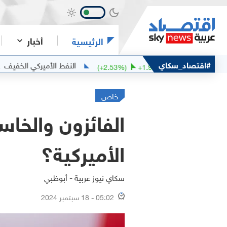
أخبار
الرئيسية
#اقتصاد_سكاي
النفط الأميركي الخفيف
77.74
79.9
+
2.52
(
+
2.53
%)
+
1.97
خاص
الفائزون والخا
الأميركية؟
سكاي نيوز عربية - أبوظبي
05:02 - 18 سبتمبر 2024