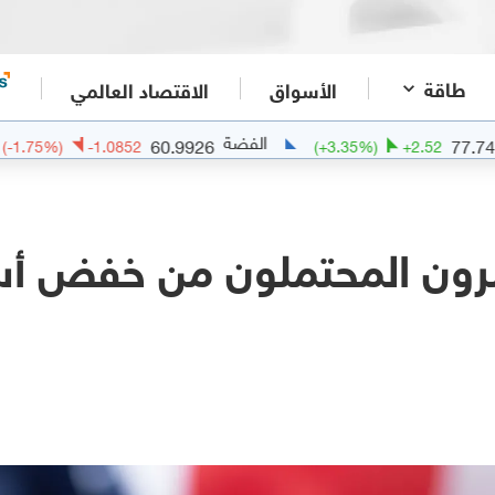
طاقة
الأسواق
الاقتصاد العالمي
الفضة
الذهب
1
60.9926
(
-1.75
%)
-1.0852
(
+
3.35
%)
سرون المحتملون من خفض أسع