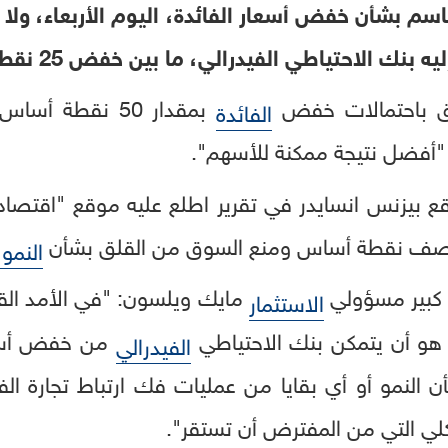
م بشأن خفض أسعار الفائدة، اليوم الأربعاء، ولا 
اطي الفيدرالي، ما بين خفض 25 نقطة أو خفض أكبر بـ 50 نقطة.
واق باحتمالات خفض
بمقدار 50 نقطة أساس، فإنه وفقاً لتقرير صادر عن
الفائدة
أفضل نتيجة ممكنة للأسهم".
 بيزنس انسايدر في تقرير اطلع عليه موقع "اقتصاد س
 نصف نقطة أساس ومنع السوق من القلق بشأن
النمو
 كبير مسؤولي
مايك ويلسون: "في الأمد القر
الاستثمار
 هو أن يتمكن بنك الاحتياطي
الفيدرالي
النمو أو أي بقايا من عمليات فك ارتباط تجارة الف
كلي التي من المفترض أن تستقر".