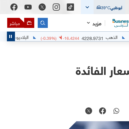
أبوظبي
°C
39
مزيد
مباشر
البلاديوم
1370.25
4228.973
+
6.8489
(
-0.39
%)
-16.4244
ار الفائدة