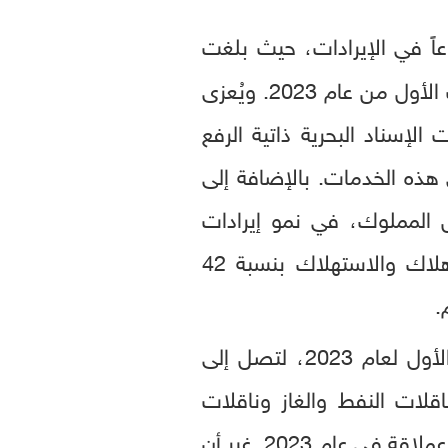
عاً في الإيرادات، حيث بلغت
4.157 مليار درهم (1.132 مليار دولار)، مسجلةً ارتفاعاً بنسبة 55 بالمئة عن النصف الأول من عام 2023. ويُعزى
لإسناد البحرية ذاتية الرفع
هذه الخدمات. بالإضافة إلى
 المملوك، في نمو إيرادات
الشركة خلال هذه الفترة. كما ارتفعت الأرباح قبل خصم الفوائد والضرائب والإهلاك والاستهلاك بنسبة 42
ارتفاعاً بنسبة 27 بالمئة مقارنةً مع نتائج النصف الأول لعام 2023، لتصل إلى
لقوية لناقلات النفط والغاز وناقلات
البضائع السائبة الجافة، فضلاً عن الأرباح المكتسبة بعد تسليم أربع ناقلات نفط خام عملاقة في عام 2023. غير أن