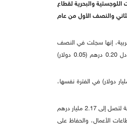
 اللوجستية والبحرية لقطاع
لثاني والنصف الأول من عام
عربية، إنها سجلت في النصف
الأول من 2024 صافي أرباح بلغ 1.473 مليار درهم (401 مليون دولار)، بما يعادل 0.20 درهم (0.05 دولار)
لغت حوالي 6.4 مليار درهم (1.74 مليار دولار) في الفترة نفسها،
قبل خصم الفوائد والضرائب والإهلاك والاستهلاك بنسبة 42 بالمئة لتصل إلى 2.17 مليار درهم
قطاعات الأعمال، والحفاظ على