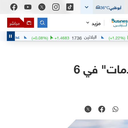
أبوظبي
°C
36
مزيد
مباشر
البلاتين
عملات
الدولار ال
1736
(
+
0.08
%)
+
1.4683
1.7 مليار دولار إيرادات "أدنوك للإمداد والخدمات" في 6