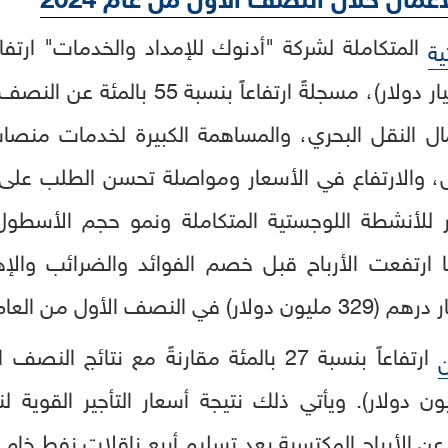
المتكاملة لشركة "أدنوك للإمداد والخدمات" ارتفا
ية
ال النقل البحري، والمساهمة الكبيرة لخدمات منصات ا
، والارتفاع في الأسعار ومواصلة تحسن الطلب على 
للأنشطة اللوجستية المتكاملة ونمو حجم الأسطول
 مليار درهم (519 مليون دولار). ويأتي ذلك نتيجة أسعار التأجير ا