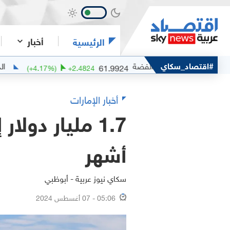
أخبار
الرئيسية
الفضة
#اقتصاد_سكاي
الذهب
45.63
61.9924
(
+
4.17
%)
+
2.4824
(
-0.
أخبار الإمارات
أشهر
سكاي نيوز عربية - أبوظبي
05:06 - 07 أغسطس 2024