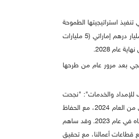
 تنفيذ استراتيجيتها الطموحة
للنمو النوعي، حيث تهدف إلى تنفيذ استثمارات ذات قيمة تراكمية تزيد عن 18.4 مليار درهم إماراتي (5 مليارات
 عام 2028.
ثماري الاستراتيجي بعد مرور عام من طرحها
ك للإمداد والخدمات": "نجحت
أدنوك للإمداد والخدمات مرة أخرى في تحقيق نتائج مالية استثنائية في الربع الثاني من العام 2024، مع الحفاظ
على زخم النتائج المالية القوية التي تحققت خلاله حتى الآن، والنمو الكبير الذي حققناه في عام 2023. وقد ساهم
ميع قطاعات أعمالنا، مع تحقيق