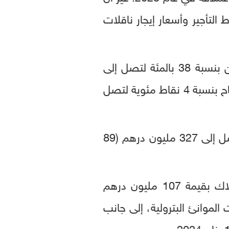
 التأجير وأسعار إيجار ناقلات
وارتفعت الأرباح قبل خصم الفوائد والضرائب والإهلاك والاستهلاك لقطاع الشحن بنسبة 38 بالمئة لتصل إلى
852 مليون درهم (232 مليون دولار) خلال نفس الفترة، مع توسع هامش هذه الأرباح بنسبة 4 نقاط مئوية لتصل
من جهة أخرى، سجل قطاع الخدمات البحرية نمواً في الإيرادات بنسبة 1 بالمئة لتصل إلى 327 مليون درهم (89
وقد أدى ذلك إلى تحقيق أرباح قبل خصم الفوائد والضرائب والإهلاك والاستهلاك بقيمة 107 مليون درهم
بارتفاع أحجام عمليات الموانئ البترولية، إلى جانب