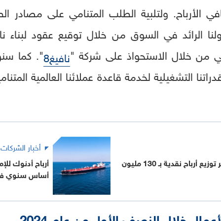
 الأرباح. ولتلبية الطلب المتنامي على مصادر الط
ولنا الرائد في السوق من خلال توقيع عقود لبناء ن
في من خلال الاستحواذ على شركة "
". كما سن
نافيغ8
قدراتنا التشغيلية لخدمة قاعدة عملائنا العالمية المتنا
أخبار الشركات
"أدنوك للإمداد" تقر توزيع أرباح نقدية بـ 130 مليون
أساس سنوي في 23
أعمال خلال النصف الأول من عام 2024