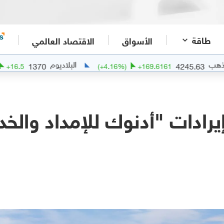
طاقة
الأسواق
الاقتصاد العالمي
البلاديوم
1370
42
(
+
1.22
%)
+
16.5
(
+
4.16
%)
+
169.6161