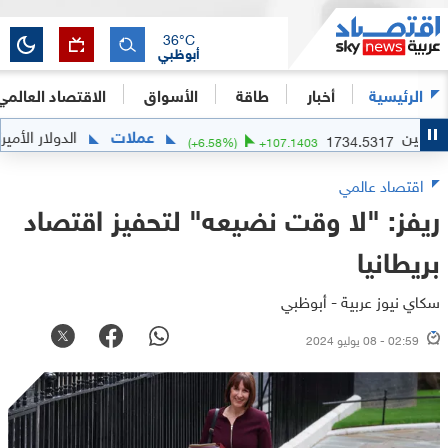
36
°C
أبوظبي
الرئيسية
أخبار
طاقة
الأسواق
الاقتصاد العالمي
عملات
الدولار الأميركي مق
1734.5317
(
+
6.58
%)
+
107.1403
اقتصاد عالمي
ريفز: "لا وقت نضيعه" لتحفيز اقتصاد
بريطانيا
سكاي نيوز عربية - أبوظبي
02:59 - 08 يوليو 2024