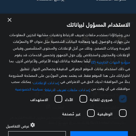
×
تابعنا
الاستخدام المسؤول لبياناتك
نحن وشركاؤنا نستخدم ملفات تعريف الارتباط وتقنيات مشابهة لتخزين المعلومات
على جهازك والوصول إليها ومعالجة البيانات الشخصية مثل عنوان IP والمعرّفات
الفريدة وبيانات التصفح، وذلك من أجل الإعلانات والمحتوى المخصّصين وقياس
الإعلانات والمحتوى واستخلاص رؤى حول الجمهور وتحسين الخدمات. قد يقوم
أيضًا بمعالجة بياناتك لهذه الأغراض ولأغراض أخرى، بما
مزوّدو الجهات الخارجية (2)
في ذلك استخدام بيانات الموقع الجغرافي الدقيقة وخصائص الجهاز. تنطبق
اختياراتك على هذا الموقع فقط. قد يعتمد بعض المورّدين على المصلحة المشروعة
مصدرك الموثوق للمعلومة الاقتصادية
بدلاً من الموافقة؛ لديك الحق في الاعتراض في
. يمكنك سحب
إعدادات الإعلانات
موافقتك في أي وقت من
.
سياسة الخصوصية
إعدادات ملفات تعريف الارتباط
سياسة الخصوصية
الشروط والأحكام
ضروري للغاية
الأداء
الاستهداف
حول سكاي نيوز عربية
اتصل بنا
الوظيفية
غير مُصنفة
كافة العلامات التجارية الخاصة بـ SKY وكل ما تتضمنه من حقوق الملكية الفكرية هي
ملك لشركة Sky Limited ولا تستخدم إلا بتصريح مسبق
عرض التفاصيل