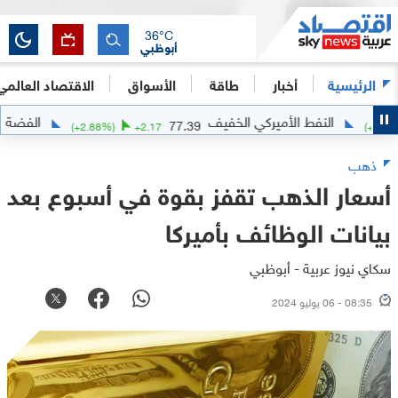
36
°C
أبوظبي
الرئيسية
أخبار
طاقة
الأسواق
الاقتصاد العالمي
النفط الأميركي الخفيف
الفضة
1.4937
77.39
(
+
2.88
%)
+
2.17
ذهب
أسعار الذهب تقفز بقوة في أسبوع بعد
بيانات الوظائف بأميركا
سكاي نيوز عربية - أبوظبي
08:35 - 06 يوليو 2024