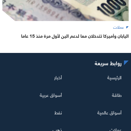
عملات
اليابان وأميركا تتدخلان معا لدعم الين لأول مرة منذ 15 عاما
روابط سريعة
الرئيسية
أخبار
طاقة
أسواق عربية
أسواق عالمية
نفط
عملات
ذهب