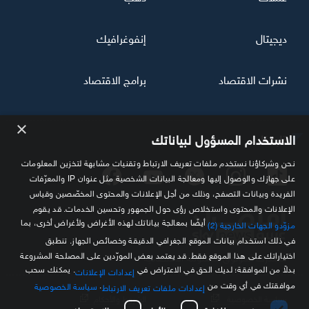
ديجيتال
إنفوغرافيك
نشرات الاقتصاد
برامج الاقتصاد
×
تابعنا
الاستخدام المسؤول لبياناتك
نحن وشركاؤنا نستخدم ملفات تعريف الارتباط وتقنيات مشابهة لتخزين المعلومات
على جهازك والوصول إليها ومعالجة البيانات الشخصية مثل عنوان IP والمعرّفات
الفريدة وبيانات التصفح، وذلك من أجل الإعلانات والمحتوى المخصّصين وقياس
الإعلانات والمحتوى واستخلاص رؤى حول الجمهور وتحسين الخدمات. قد يقوم
أيضًا بمعالجة بياناتك لهذه الأغراض ولأغراض أخرى، بما
مزوّدو الجهات الخارجية (2)
في ذلك استخدام بيانات الموقع الجغرافي الدقيقة وخصائص الجهاز. تنطبق
اختياراتك على هذا الموقع فقط. قد يعتمد بعض المورّدين على المصلحة المشروعة
مصدرك الموثوق للمعلومة الاقتصادية
بدلاً من الموافقة؛ لديك الحق في الاعتراض في
. يمكنك سحب
إعدادات الإعلانات
موافقتك في أي وقت من
.
سياسة الخصوصية
إعدادات ملفات تعريف الارتباط
سياسة الخصوصية
الشروط والأحكام
ضروري للغاية
الأداء
الاستهداف