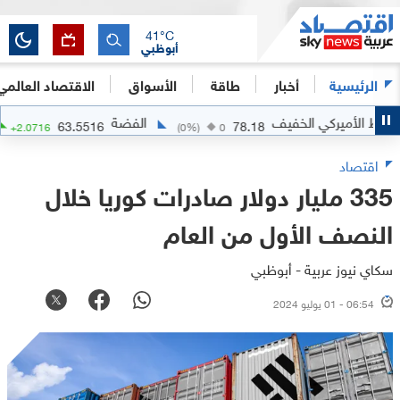
41
°C
أبوظبي
الرئيسية
أخبار
طاقة
الأسواق
الاقتصاد العالمي
لأميركي الخفيف
الفضة
63.5516
78.18
.37
%)
+
2.0716
(
0
%)
0
اقتصاد
335 مليار دولار صادرات كوريا خلال
النصف الأول من العام
سكاي نيوز عربية - أبوظبي
06:54 - 01 يوليو 2024