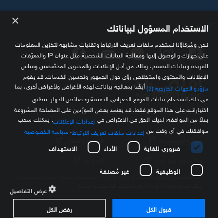
×
تابعنا
الاستخدام المسؤول لبياناتك
نحن وشركاؤنا نستخدم ملفات تعريف الارتباط وتقنيات مشابهة لتخزين المعلومات
على جهازك والوصول إليها ومعالجة البيانات الشخصية مثل عنوان IP والمعرّفات
الفريدة وبيانات التصفح، وذلك من أجل الإعلانات والمحتوى المخصّصين وقياس
الإعلانات والمحتوى واستخلاص رؤى حول الجمهور وتحسين الخدمات. قد يقوم
أيضًا بمعالجة بياناتك لهذه الأغراض ولأغراض أخرى، بما
مزوّدو الجهات الخارجية (2)
في ذلك استخدام بيانات الموقع الجغرافي الدقيقة وخصائص الجهاز. تنطبق
اختياراتك على هذا الموقع فقط. قد يعتمد بعض المورّدين على المصلحة المشروعة
مصدرك الموثوق للمعلومة الاقتصادية
بدلاً من الموافقة؛ لديك الحق في الاعتراض في
. يمكنك سحب
إعدادات الإعلانات
موافقتك في أي وقت من
.
سياسة الخصوصية
إعدادات ملفات تعريف الارتباط
سياسة الخصوصية
الشروط والأحكام
ضروري للغاية
الأداء
الاستهداف
حول سكاي نيوز عربية
اتصل بنا
الوظيفية
غير مُصنفة
كافة العلامات التجارية الخاصة بـ SKY وكل ما تتضمنه من حقوق الملكية الفكرية هي
ملك لشركة Sky Limited ولا تستخدم إلا بتصريح مسبق
عرض التفاصيل
قبول الكل
رفض الكل