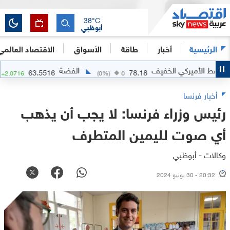
38
°C
أبوظبي
الرئيسية
أخبار
طاقة
الأسواق
الاقتصاد العالمي
 الأميركي الخفيف
الفضة
63.5516
78.18
37
%)
+
2.0716
(
0
%)
0
أخبار فرنسا
رئيس وزراء فرنسا: لا يجب أن يذهب
أي صوت لليمين المتطرف
وكالات - أبوظبي
20:32 - 30 يونيو 2024