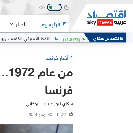
أخبار
الرئيسية
#اقتصاد_سكاي
النفط الأميركي الخفيف
77.95
8
%)
+
0.66
(
+
1.97
%)
+
1.57
أخبار فرنسا
من
فرنسا
سكاي نيوز عربية - أبوظبي
14:21 - 30 يونيو 2024