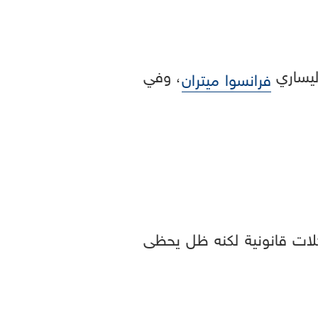
اليساري
، وفي
فرانسوا ميتران
كلات قانونية لكنه ظل يحظى