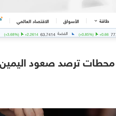
طاقة
الأسواق
الاقتصاد العالمي
الفضة
الذهب
.71
63.7414
(
+
3.68
%)
+
2.2614
(
+
0.85
 عام 1972.. محطات ترصد صعود الي