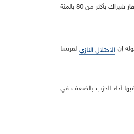
وتضامن سياسيون من اليمين واليسار معا لمنع لوبان من الفوز في الجولة الثانية، وفاز شيراك بأكثر من 80 بالمئة
لفرنسا
الاحتلال النازي
 فيها أداء الحزب بالضعف في