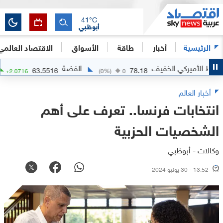
41
°C
أبوظبي
الرئيسية
أخبار
طاقة
الأسواق
الاقتصاد العالمي
أميركي الخفيف
الفضة
63.5516
78.18
+
3.37
%)
+
2.0716
(
0
%)
0
أخبار العالم
انتخابات فرنسا.. تعرف على أهم
الشخصيات الحزبية
وكالات - أبوظبي
13:52 - 30 يونيو 2024