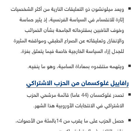
ويعد ميلونشون ذو التعليقات النارية من أكثر الشخصيات
إثارة للانقسام في السياسة الفرنسية، إذ يثير حماسة
وخوف الناخبين بمقترحاته الجامحة بشأن الضرائب
والإنفاق وتعليقاته عن الصراع الطبقي ومواقفه المثيرة
للجدل إزاء السياسة الخارجية خاصة فيما يتعلق بغزة.
ويتهمه منتقدوه بمعاداة السامية، وهو ما ينفيه.
رافاييل غلوكسمان من الحزب الاشتراكي
تصدر غلوكسمان (44 عاما) قائمة مرشحي الحزب
الاشتراكي في الانتخابات الأوروبية هذا الشهر.
حصل الحزب على ما يقرب من 14بالمئة من الأصوات،
خلف ائتلاف (معا) بقيادة ماكرون.