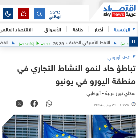
35
°C
أبوظبي
الرئيسية
أخبار
طاقة
الأسواق
الاقتصاد العالمي
النفط الأميركي الخفيف
الفضة
5434
76.39
(
+
1.56
%)
+
1.17
(
اتحاد أوروبي
تباطؤ حاد لنمو النشاط التجاري في
منطقة اليورو في يونيو
سكاي نيوز عربية - أبوظبي
13:26 - 21 يونيو 2024