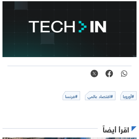
#أوروبا
#اقتصاد عالمي
#فرنسا
اقرأ أيضاً