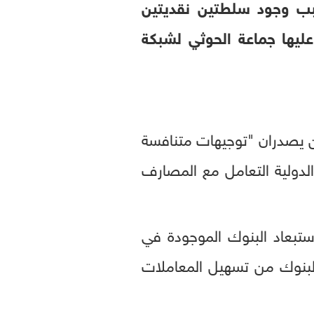
بب وجود سلطتين نقديتين
ليها جماعة الحوثي لشبكة
ين يصدران "توجيهات متنافسة
الدولية التعامل مع المصارف
ستبعاد البنوك الموجودة في
البنوك من تسهيل المعاملات