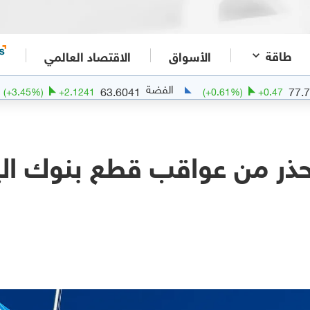
طاقة
الأسواق
الاقتصاد العالمي
الفضة
الذ
63.6041
(
+
3.45
%)
+
2.1241
(
+
0.61
%)
+
0
تحذر من عواقب قطع بنوك ال