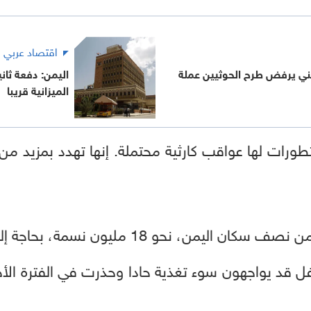
اقتصاد عربي
مني يرفض طرح الحوثيين عملة
اليمن: دفعة ثا
الميزانية قريبا
طورات لها عواقب كارثية محتملة. إنها تهدد بمزيد 
ان اليمن، نحو 18 مليون نسمة، بحاجة إلى مساعدات إنسانية.
 قد يواجهون سوء تغذية حادا وحذرت في الفترة الأخ