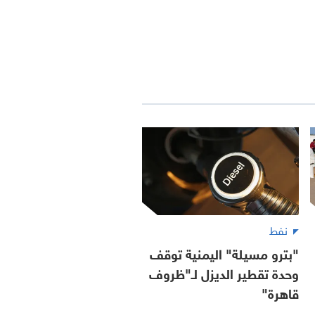
نفط
"بترو مسيلة" اليمنية توقف
وحدة تقطير الديزل لـ"ظروف
قاهرة"