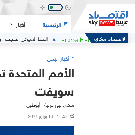
أخبار
الرئيسية
ربان
#اقتصاد_سكاي
النفط الأميركي الخفيف
77.76
81.1
.47
(
+
1.97
%)
+
1.57
أخبار اليمن
الأمم المتحدة 
سويفت
سكاي نيوز عربية - أبوظبي
18:52 - 13 يونيو 2024