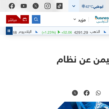
أبوظبي
°C
42
مزيد
مباشر
هب
البلاديوم
1380.1948
4291.29
9.2982
(
+
1.23
%)
+
52.06
يمن عن نظام