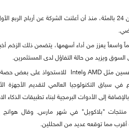
ارتفعت أسهم إنفيديا بأكثر من 24 بالمئة، منذ أن أعلنت الشركة عن أر
اضي.
ماً واسعاً يعزز من أداء أسهمها، يتضمن ذلك الزخم أخ
السوق ويزيد من حالة التفاؤل لدى المستثمرين.
وعلى الرغم من تحركات المنافسين مثل AMD وIntel لل
ع في سباق التكنولوجيا العالمي لتقديم الأجهزة الأكث
الإضافة إلى الأدوات البرمجية لبناء تطبيقات الذكاء ا
نتجات "بلاكويل" في شهر مارس. وقال هوانج إ
 أقرب مما توقعه عديد من المحللين.