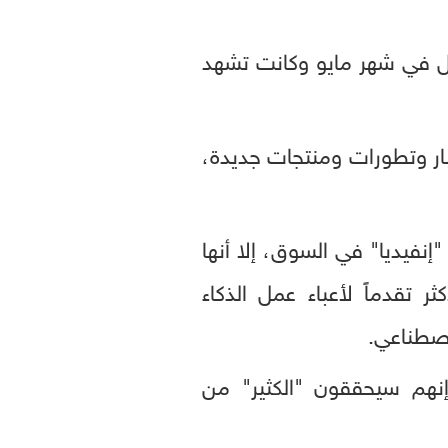
باح الربع الأول في شهر مايو وكانت تشهد
بار وتطورات ومنتجات جديدة،
استحواذ على بعض حصة "إنفيديا" في السوق، إلا أنها
ر تقدماً لأعباء عمل الذكاء
لاصطناعي.
نهم سيحققون "الكثير" من