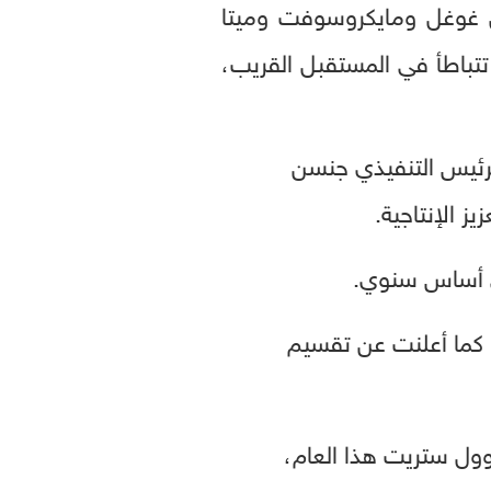
ل غوغل ومايكروسوفت وميتا
تتباطأ في المستقبل القريب،
لرئيس التنفيذي جنسن
ز الإنتاجية.
فضل في ذلك إلى حد كبير إلى مبيعات الجيل الحالي من رقائق "Hopper". كما أعلنت عن تقسيم
لمكاسب في مؤشر S&P 500 القياسي في وول ستريت هذا العام،