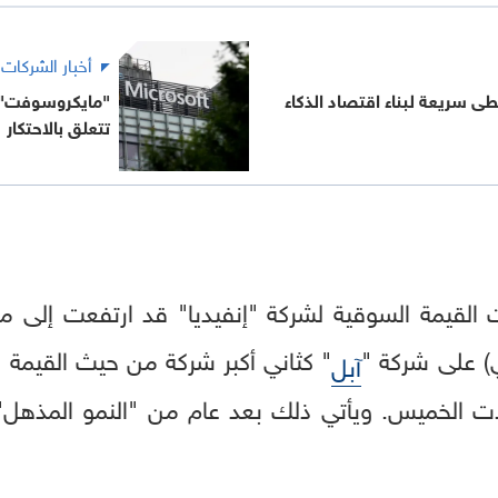
أخبار الشركات
خطى سريعة لبناء اقتصاد الذكاء
"مايكروسوفت"
تتعلق بالاحتكار
 القيمة السوقية لشركة "إنفيديا" قد ارتفعت إلى ماي
 على شركة "
" كثاني أكبر شركة من حيث القيمة ا
آبل
لات الخميس. ويأتي ذلك بعد عام من "النمو المذهل"