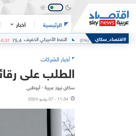
أخبار
الرئيسية
#اقتصاد_سكاي
النفط الأميركي الخفيف
75.4
76.86
-0.49
%)
-0.37
(
0
%)
0
أخبار الشركات
الطلب على رقائق
سكاي نيوز عربية - أبوظبي
11:34 - 07 يونيو 2024