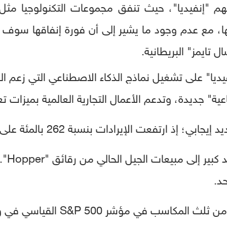
هم "إنفيديا"، حيث تنفق مجموعات التكنولوجيا مث
ها، مع عدم وجود ما يشير إلى أن فورة إنفاقها سوف 
 تايمز" البريطانية.
يديا" على تشغيل نماذج الذكاء الاصطناعي التي زعم ا
ة" جديدة، وتدعم الأعمال التجارية العالمية بميزات تعزي
إذ ارتفعت الإيرادات بنسبة 262 بالمئة على أساس سنوي.
يرجع ال
حققت إنفيديا بمفردها أكثر من ثلث ا