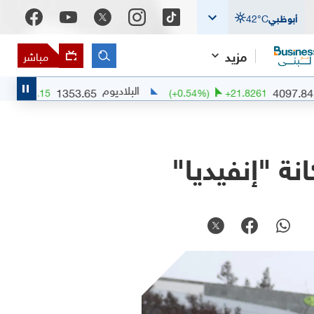
أبوظبي
°C
42
مزيد
مباشر
البلاديوم
1353.65
(
+
0.01
%)
+
0.15
(
+
0.54
%)
+
21.826
ة "إنفيديا"