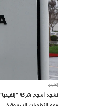
إنفيديا
تشهد أسهم شركة "إنفيديا"ط