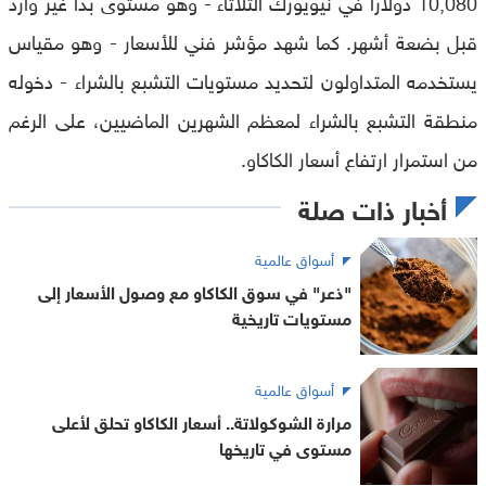
10,080 دولارًا في نيويورك الثلاثاء - وهو مستوى بدا غير وارد
قبل بضعة أشهر. كما شهد مؤشر فني للأسعار - وهو مقياس
يستخدمه المتداولون لتحديد مستويات التشبع بالشراء - دخوله
منطقة التشبع بالشراء لمعظم الشهرين الماضيين، على الرغم
من استمرار ارتفاع أسعار الكاكاو.
أخبار ذات صلة
أسواق عالمية
"ذعر" في سوق الكاكاو مع وصول الأسعار إلى
مستويات تاريخية
أسواق عالمية
مرارة الشوكولاتة.. أسعار الكاكاو تحلق لأعلى
مستوى في تاريخها