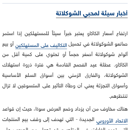
أخبار سيئة لمحبي الشوكلاتة
ارتفاع أسعار الكاكاو يعتبر خبراً سيئاً للمستهلكين إذا استمر
صانعو الشوكولاتة في تحميل
أو بيع
التكاليف على المستهلكين
ألواح شوكولاتة أصغر حجماً أو تحتوي على كمية أقل من
الكاكاو. عطلة عيد الفصح القادمة هي فترة ذروة استهلاك
الشوكولاتة، والفارق الزمني بين أسواق السلع الأساسية
وأسواق التجزئة يعني أن وطأة التأثير على المتسوقين لا تزال
تنتظرهم.
هناك مخاوف من أن يزداد وضع العرض سوءًا، حيث إن قواعد
الجديدة - التي تهدف إلى وقف بيع المنتجات
الاتحاد الأوروبي
التي تدمر الغابات في المتاجر - قد تجعل من الصعب على