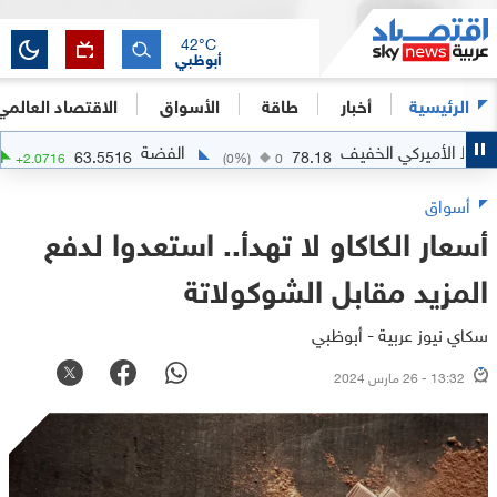
42
°C
أبوظبي
الرئيسية
أخبار
طاقة
الأسواق
الاقتصاد العالمي
لأميركي الخفيف
الفضة
63.5516
78.18
3.37
%)
+
2.0716
(
0
%)
0
أسواق
أسعار الكاكاو لا تهدأ.. استعدوا لدفع
المزيد مقابل الشوكولاتة
سكاي نيوز عربية - أبوظبي
13:32 - 26 مارس 2024